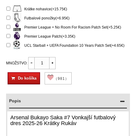
Krátke nohavice(+15.75€)
Futbalové ponožky(+6.95€)
Premier League + No Room For Racism Patch Set(+5.25€)
Premier League Patch(+3.35€)
UCL Starball + UEFA Foundation 10 Years Patch Set(+4.65€)
MNOŽSTVO:
Do košíka
（981）
Popis
Arsenal Bukayo Saka #7 Vonkajší futbalový
dres 2025-26 Krátky Rukáv