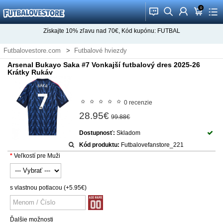
0
󰂱
󰂨
󰃳
󰃦
󰃖
Získajte
10%
zľavu nad
70€
, Kód kupónu:
FUTBAL
Futbalovestore.com
Futbalové hviezdy
Futbalové Dresy Bukayo Saka
Arsenal Bukayo Saka #7 Vonkajší futbalový dres 2025-26
Krátky Rukáv
0 recenzie
28.95€
99.88€
Dostupnosť:
Skladom
Kód produktu:
Futbalovefanstore_221
Veľkostí pre Muži
s vlastnou potlacou
(+5.95€)
Ďalšie možnosti