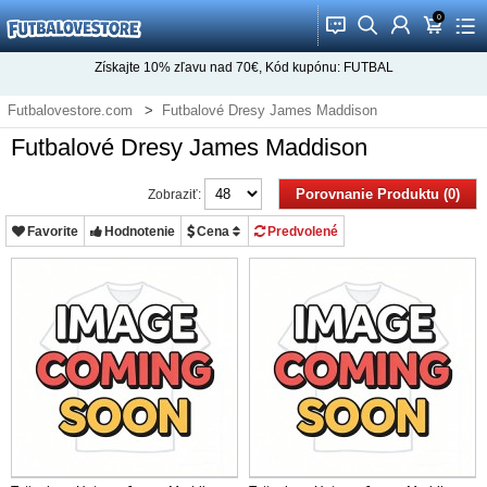
0
󰂱
󰂨
󰃳
󰃦
󰃖
Získajte
10%
zľavu nad
70€
, Kód kupónu:
FUTBAL
Futbalovestore.com
Futbalové Dresy James Maddison
Futbalové Dresy James Maddison
Porovnanie Produktu (0)
Zobraziť:
Favorite
Hodnotenie
Cena
Predvolené