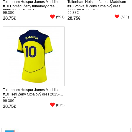
Tottenham Hotspur James Maddison
Tottenham Hotspur James Maddison
#10 Domáci Ženy futbalový dres
#10 Vonkajší Ženy futbalový dres
2025-26 Krátky Rukáv
2025-26 Krátky Rukáv
99.38€
99.38€
(591)
(611)
28.75€
28.75€
Tottenham Hotspur James Maddison
#10 Tretí Ženy futbalový dres 2025-26
Krátky Rukáv
99.38€
(615)
28.75€