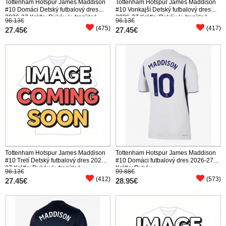
Tottenham Hotspur James Maddison
Tottenham Hotspur James Maddison
#10 Domáci Detský futbalový dres
#10 Vonkajší Detský futbalový dres
2026-27 Krátky Rukáv (+ trenírky)
2026-27 Krátky Rukáv (+ trenírky)
96.13€
96.13€
(475)
(417)
27.45€
27.45€
Tottenham Hotspur James Maddison
Tottenham Hotspur James Maddison
#10 Tretí Detský futbalový dres 2026-
#10 Domáci futbalový dres 2026-27
27 Krátky Rukáv (+ trenírky)
Krátky Rukáv
96.13€
99.88€
(412)
(573)
27.45€
28.95€