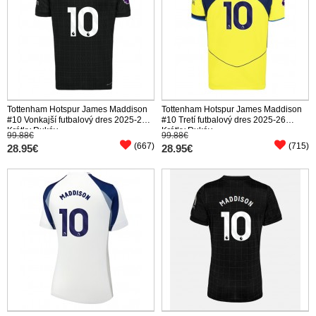
Tottenham Hotspur James Maddison
Tottenham Hotspur James Maddison
#10 Vonkajší futbalový dres 2025-26
#10 Tretí futbalový dres 2025-26
Krátky Rukáv
Krátky Rukáv
99.88€
99.88€
(667)
(715)
28.95€
28.95€