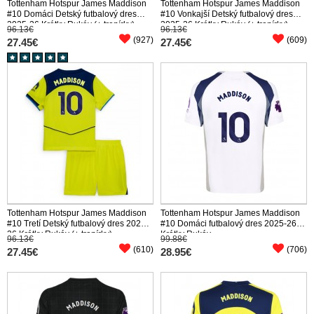
Tottenham Hotspur James Maddison
Tottenham Hotspur James Maddison
#10 Domáci Detský futbalový dres
#10 Vonkajší Detský futbalový dres
2025-26 Krátky Rukáv (+ trenírky)
2025-26 Krátky Rukáv (+ trenírky)
96.13€
96.13€
(927)
(609)
27.45€
27.45€
Tottenham Hotspur James Maddison
Tottenham Hotspur James Maddison
#10 Tretí Detský futbalový dres 2025-
#10 Domáci futbalový dres 2025-26
26 Krátky Rukáv (+ trenírky)
Krátky Rukáv
96.13€
99.88€
(610)
(706)
27.45€
28.95€