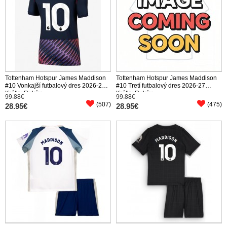
Tottenham Hotspur James Maddison
Tottenham Hotspur James Maddison
#10 Vonkajší futbalový dres 2026-27
#10 Tretí futbalový dres 2026-27
Krátky Rukáv
Krátky Rukáv
99.88€
99.88€
(507)
(475)
28.95€
28.95€