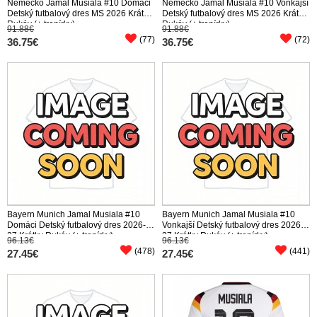
Nemecko Jamal Musiala #10 Domáci
Nemecko Jamal Musiala #10 Vonkajší
Detský futbalový dres MS 2026 Krátky
Detský futbalový dres MS 2026 Krátky
Rukáv (+ trenírky)
Rukáv (+ trenírky)
91.88€
91.88€
(77)
(72)
36.75€
36.75€
Bayern Munich Jamal Musiala #10
Bayern Munich Jamal Musiala #10
Domáci Detský futbalový dres 2026-
Vonkajší Detský futbalový dres 2026-
27 Krátky Rukáv (+ trenírky)
27 Krátky Rukáv (+ trenírky)
96.13€
96.13€
(478)
(441)
27.45€
27.45€