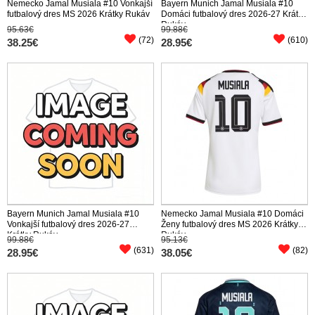
Nemecko Jamal Musiala #10 Vonkajší
Bayern Munich Jamal Musiala #10
futbalový dres MS 2026 Krátky Rukáv
Domáci futbalový dres 2026-27 Krátky
Rukáv
95.63€
99.88€
(72)
(610)
38.25€
28.95€
Bayern Munich Jamal Musiala #10
Nemecko Jamal Musiala #10 Domáci
Vonkajší futbalový dres 2026-27
Ženy futbalový dres MS 2026 Krátky
Krátky Rukáv
Rukáv
99.88€
95.13€
(631)
(82)
28.95€
38.05€