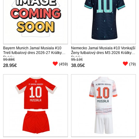
Bayern Munich Jamal Musiala #10
Nemecko Jamal Musiala #10 Vonkajší
Tretí futbalový dres 2026-27 Krátky
Ženy futbalový dres MS 2026 Krátky
Rukáv
Rukáv
99.88€
95.13€
(459)
(79)
28.95€
38.05€