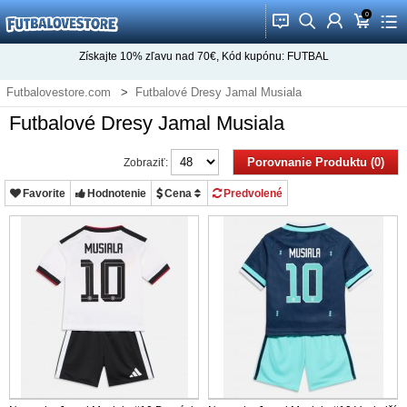
0
󰂱
󰂨
󰃳
󰃦
󰃖
Získajte
10%
zľavu nad
70€
, Kód kupónu:
FUTBAL
Futbalovestore.com
Futbalové Dresy Jamal Musiala
Futbalové Dresy Jamal Musiala
Porovnanie Produktu (0)
Zobraziť:
Favorite
Hodnotenie
Cena
Predvolené