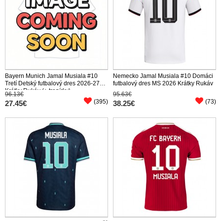
Bayern Munich Jamal Musiala #10
Nemecko Jamal Musiala #10 Domáci
Tretí Detský futbalový dres 2026-27
futbalový dres MS 2026 Krátky Rukáv
Krátky Rukáv (+ trenírky)
96.13€
95.63€
(395)
(73)
27.45€
38.25€