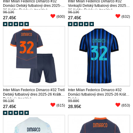
Inter Milan Federico Dimarco #32
Inter Milan Federico Dimarco #32
Domáci Detský futbalový dres 2025-
Vonkajší Detský futbalový dres 2025-
26 Krátky Rukáv (+ trenírky)
26 Krátky Rukáv (+ trenírky)
96.13€
96.13€
(600)
(632)
27.45€
27.45€
Inter Milan Federico Dimarco #32 Tretí
Inter Milan Federico Dimarco #32
Detský futbalový dres 2025-26 Krátky
Domáci futbalový dres 2025-26 Krátky
Rukáv (+ trenírky)
Rukáv
96.13€
99.88€
(615)
(653)
27.45€
28.95€