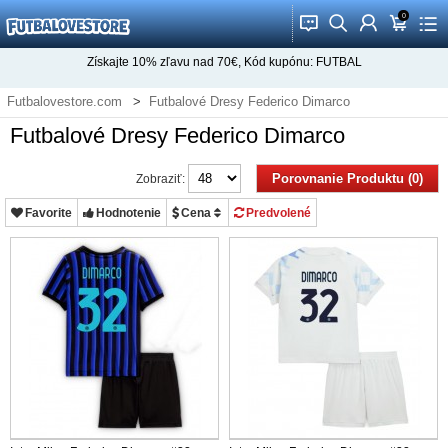
0
󰂱
󰂨
󰃳
󰃦
󰃖
Získajte
10%
zľavu nad
70€
, Kód kupónu:
FUTBAL
Futbalovestore.com
Futbalové Dresy Federico Dimarco
Futbalové Dresy Federico Dimarco
Porovnanie Produktu (0)
Zobraziť:
Favorite
Hodnotenie
Cena
Predvolené