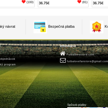
(100)
(81)
36.75€
36.75€
ký návrat
Bezpečná platba
Kv
t
Informácie
Futbalovestore.com
 objednávok
futbalovefanstore@gmail.co
ský program
Spôsob platby: