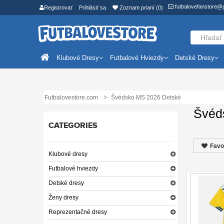
futbalovefanstore@
Registrovať
Prihlásiť sa
Zoznam prianí (0)
Klubové Dresy
Futbalové Hviezdy
Detské Dresy
Futbalovestore.com
Švédsko MS 2026 Detské
Švéd
CATEGORIES
Favo
Klubové dresy
Futbalové hviezdy
Detské dresy
Ženy dresy
Reprezentačné dresy