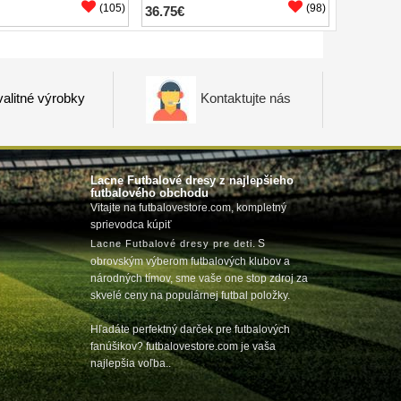
(105)
(98)
36.75€
alitné výrobky
Kontaktujte nás
Lacne Futbalové dresy z najlepšieho
futbalového obchodu
Vitajte na futbalovestore.com, kompletný
sprievodca kúpiť
m
. S
Lacne Futbalové dresy pre deti
obrovským výberom futbalových klubov a
národných tímov, sme vaše one stop zdroj za
skvelé ceny na populárnej futbal položky.
Hľadáte perfektný darček pre futbalových
fanúšikov? futbalovestore.com je vaša
najlepšia voľba..