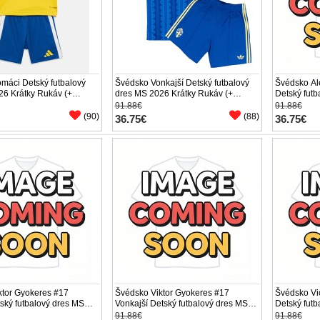
máci Detský futbalový
Švédsko Vonkajší Detský futbalový
Švédsko Al
26 Krátky Rukáv (+
dres MS 2026 Krátky Rukáv (+
Detský fut
trenírky)
Krátky Ruká
91.88€
91.88€
(90)
(88)
36.75€
36.75€
ktor Gyokeres #17
Švédsko Viktor Gyokeres #17
Švédsko Vi
ský futbalový dres MS
Vonkajší Detský futbalový dres MS
Detský fut
 Rukáv (+ trenírky)
2026 Krátky Rukáv (+ trenírky)
Krátky Ruká
91.88€
91.88€