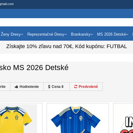
gmail.com
Ženy Dresy
Reprezentačné Dresy
Brankarsky
MS 2026 Detské
Získajte
10%
zľavu nad
70€
, Kód kupónu:
FUTBAL
sko MS 2026 Detské
rite
Hodnotenie
Cena
Predvolené