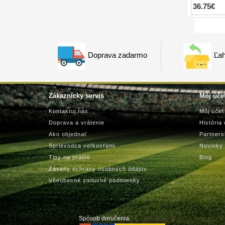
36.75€
Doprava zadarmo
Ľah
Zákaznícky servis
Môj úče
Kontaktuj nás
Môj účet
Doprava a vrátenie
História
Ako objednať
Partner
Sprievodca veľkosťami
Novinky
Tipy na pranie
Blog
Zásady ochrany osobných údajov
Všeobecné zmluvné podmienky
Spôsob doručenia: