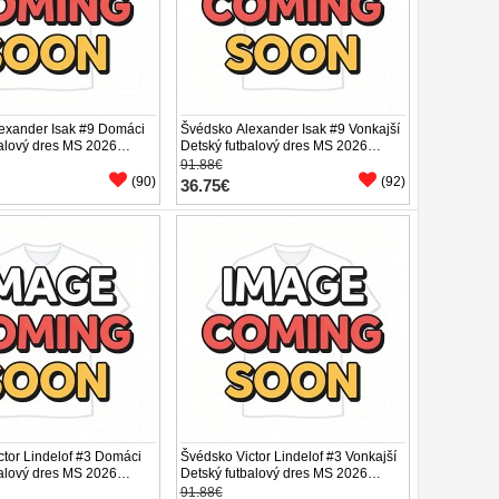
exander Isak #9 Domáci
Švédsko Alexander Isak #9 Vonkajší
balový dres MS 2026
Detský futbalový dres MS 2026
v (+ trenírky)
Krátky Rukáv (+ trenírky)
91.88€
(90)
(92)
36.75€
ctor Lindelof #3 Domáci
Švédsko Victor Lindelof #3 Vonkajší
balový dres MS 2026
Detský futbalový dres MS 2026
v (+ trenírky)
Krátky Rukáv (+ trenírky)
91.88€