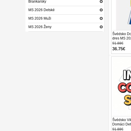
Brankarsky
MS 2026 Detské
MS 2026 Muži
MS 2026 Ženy
Švédsko Do
dres MS 20
trenírky)
91.88€
36.75€
Švédsko Vi
Domáci Det
2026 Krátky
91.88€