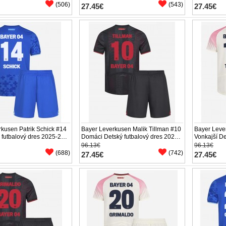
(506)
(543)
27.45€
27.45€
kusen Patrik Schick #14
Bayer Leverkusen Malik Tillman #10
Bayer Leve
ý futbalový dres 2025-26
Domáci Detský futbalový dres 2025-
Vonkajší De
 (+ trenírky)
26 Krátky Rukáv (+ trenírky)
26 Krátky R
96.13€
96.13€
(688)
(742)
27.45€
27.45€