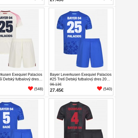
rkusen Exequiel Palacios
Bayer Leverkusen Exequiel Palacios
í Detský futbalový dres
#25 Tretí Detský futbalový dres 2025-
tky Rukáv (+ trenírky)
26 Krátky Rukáv (+ trenírky)
96.13€
(548)
(540)
27.45€