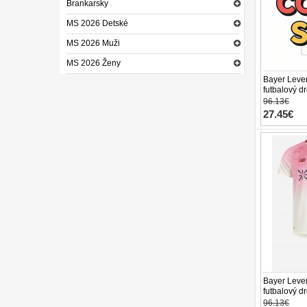
Brankarsky
MS 2026 Detské
MS 2026 Muži
MS 2026 Ženy
Bayer Leve
futbalový d
(+ trenírky)
96.13€
27.45€
Bayer Leve
futbalový d
(+ trenírky)
96.13€