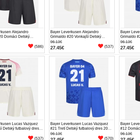
rkusen Alejandro
Bayer Leverkusen Alejandro
Bayer Leve
20 Domáci Detský
Grimaldo #20 Vonkajší Detský
Grimaldo #2
res 2025-26 Krátky Rukáv
futbalový dres 2025-26 Krátky Rukáv
dres 2025-
96.13€
96.13€
(+ trenírky)
trenírky)
(586)
(537)
27.45€
27.45€
rkusen Lucas Vazquez
Bayer Leverkusen Lucas Vazquez
Bayer Lev
í Detský futbalový dres
#21 Tretí Detský futbalový dres 2025-
#12 Domáci
tky Rukáv (+ trenírky)
26 Krátky Rukáv (+ trenírky)
2025-26 Krá
96.13€
96.13€
(537)
(570)
27.45€
27.45€