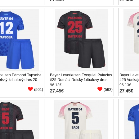
rkusen Edmond Tapsoba
Bayer Leverkusen Exequiel Palacios
Bayer Leve
etský futbalový dres 2025-
#25 Domáci Detský futbalový dres
#25 Vonkajš
ukáv (+ trenírky)
2025-26 Krátky Rukáv (+ trenírky)
2025-26 Krá
96.13€
96.13€
(501)
(592)
27.45€
27.45€