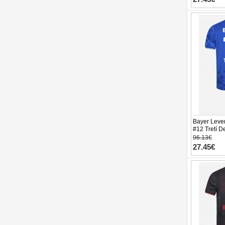
Bayer Leve
#12 Tretí D
26 Krátky R
96.13€
27.45€