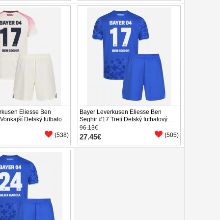
rkusen Eliesse Ben
Bayer Leverkusen Eliesse Ben
Vonkajší Detský futbalový
Seghir #17 Tretí Detský futbalový
26 Krátky Rukáv (+
dres 2025-26 Krátky Rukáv (+
96.13€
trenírky)
(538)
(505)
27.45€