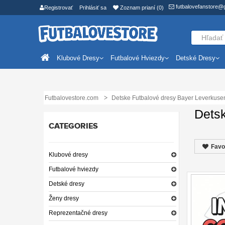
futbalovefanstore@
Registrovať
Prihlásiť sa
Zoznam prianí (0)
Klubové Dresy
Futbalové Hviezdy
Detské Dresy
Futbalovestore.com
Detske Futbalové dresy Bayer Leverkuse
Dets
CATEGORIES
Favo
Klubové dresy
Futbalové hviezdy
Detské dresy
Ženy dresy
Reprezentačné dresy