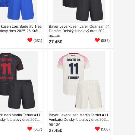
rkusen Loic Bade #5 Tretí
Bayer Leverkusen Jarell Quansah #4
alový dres 2025-26 Krátky
Domáci Detský futbalový dres 2025-
enírky)
26 Krátky Rukáv (+ trenírky)
96.13€
(531)
(532)
27.45€
kusen Martin Terrier #11
Bayer Leverkusen Martin Terrier #11
ský futbalový dres 2025-
Vonkajší Detský futbalový dres 2025-
ukáv (+ trenírky)
26 Krátky Rukáv (+ trenírky)
96.13€
(517)
(508)
27.45€