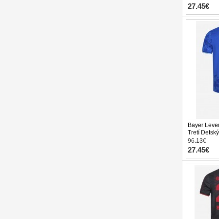
27.45€
Bayer Lever
Tretí Detsk
Krátky Rukáv
96.13€
27.45€