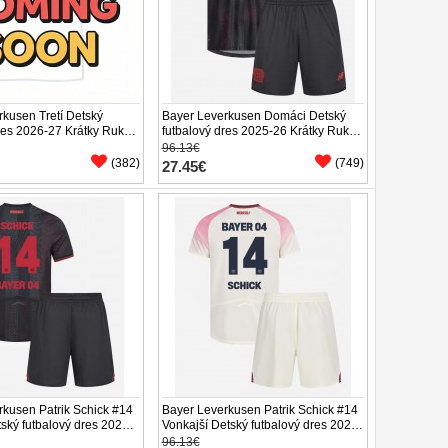
kusen Tretí Detský
Bayer Leverkusen Domáci Detský
res 2026-27 Krátky Rukáv
futbalový dres 2025-26 Krátky Rukáv
(+ trenírky)
96.13€
(382)
(749)
27.45€
rkusen Patrik Schick #14
Bayer Leverkusen Patrik Schick #14
ský futbalový dres 2025-
Vonkajší Detský futbalový dres 2025-
ukáv (+ trenírky)
26 Krátky Rukáv (+ trenírky)
96.13€