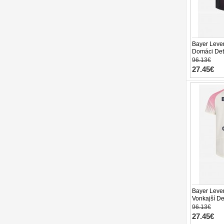
Bayer Leve
Domáci Dets
26 Krátky R
96.13€
27.45€
Bayer Leve
Vonkajší De
26 Krátky R
96.13€
27.45€