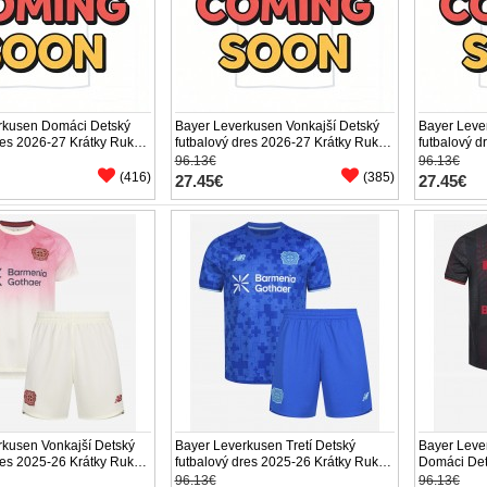
rkusen Domáci Detský
Bayer Leverkusen Vonkajší Detský
Bayer Lever
res 2026-27 Krátky Rukáv
futbalový dres 2026-27 Krátky Rukáv
futbalový d
(+ trenírky)
(+ trenírky)
96.13€
96.13€
(416)
(385)
27.45€
27.45€
rkusen Vonkajší Detský
Bayer Leverkusen Tretí Detský
Bayer Leve
res 2025-26 Krátky Rukáv
futbalový dres 2025-26 Krátky Rukáv
Domáci Det
(+ trenírky)
26 Krátky R
96.13€
96.13€