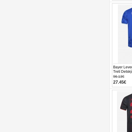
Bayer Lever
Tretí Detsk
Krátky Rukáv
96.13€
27.45€