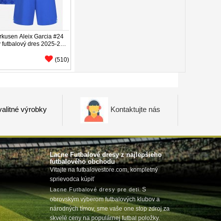
rkusen Aleix Garcia #24
ý futbalový dres 2025-26
v (+ trenírky)
(510)
alitné výrobky
Kontaktujte nás
Lacne Futbalové dresy z najlepšieho
futbalového obchodu
Vitajte na futbalovestore.com, kompletný
sprievodca kúpiť
m
. S
Lacne Futbalové dresy pre deti
obrovským výberom futbalových klubov a
národných tímov, sme vaše one stop zdroj za
skvelé ceny na populárnej futbal položky.