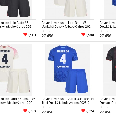
rkusen Loic Bade #5
Bayer Leverkusen Loic Bade #5
Bayer Leve
ký futbalový dres 2025-
Vonkajší Detský futbalový dres 2025-
Detský futb
ukáv (+ trenírky)
26 Krátky Rukáv (+ trenírky)
Rukáv (+ tr
96.13€
96.13€
(547)
(538)
27.45€
27.45€
rkusen Jarell Quansah #4
Bayer Leverkusen Jarell Quansah #4
Bayer Lever
tský futbalový dres 2025-
Tretí Detský futbalový dres 2025-26
Domáci Det
ukáv (+ trenírky)
Krátky Rukáv (+ trenírky)
26 Krátky R
96.13€
96.13€
(557)
(525)
27.45€
27.45€