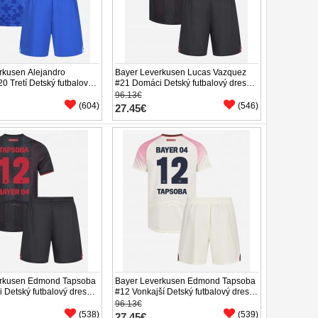
rkusen Alejandro
Bayer Leverkusen Lucas Vazquez
0 Tretí Detský futbalový
#21 Domáci Detský futbalový dres
26 Krátky Rukáv (+
2025-26 Krátky Rukáv (+ trenírky)
96.13€
(604)
(546)
27.45€
erkusen Edmond Tapsoba
Bayer Leverkusen Edmond Tapsoba
 Detský futbalový dres
#12 Vonkajší Detský futbalový dres
tky Rukáv (+ trenírky)
2025-26 Krátky Rukáv (+ trenírky)
96.13€
(538)
(539)
27.45€