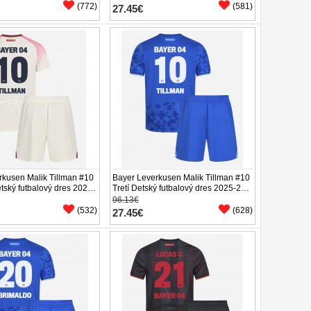
(772)
(581)
27.45€
rkusen Malik Tillman #10
Bayer Leverkusen Malik Tillman #10
tský futbalový dres 2025-
Tretí Detský futbalový dres 2025-26
ukáv (+ trenírky)
Krátky Rukáv (+ trenírky)
96.13€
(532)
(628)
27.45€