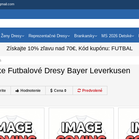
gmail.com
Ženy Dresy
Reprezentačné Dresy
Brankarsky
MS 2026 Detské
Získajte
10%
zľavu nad
70€
, Kód kupónu:
FUTBAL
n
ke Futbalové Dresy Bayer Leverkusen
rite
Hodnotenie
Cena
Predvolené