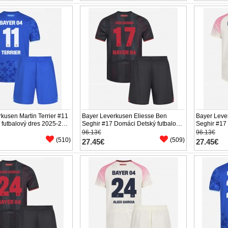
kusen Martin Terrier #11
Bayer Leverkusen Eliesse Ben
Bayer Leve
ý futbalový dres 2025-26
Seghir #17 Domáci Detský futbalový
Seghir #17 
 (+ trenírky)
dres 2025-26 Krátky Rukáv (+
dres 2025-
96.13€
96.13€
trenírky)
trenírky)
(510)
(509)
27.45€
27.45€