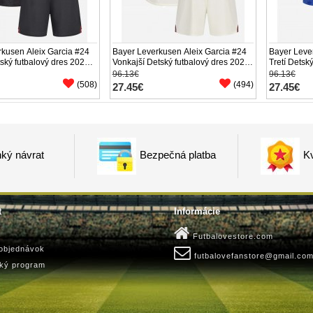
kusen Aleix Garcia #24
Bayer Leverkusen Aleix Garcia #24
Bayer Leve
ký futbalový dres 2025-
Vonkajší Detský futbalový dres 2025-
Tretí Detsk
ukáv (+ trenírky)
26 Krátky Rukáv (+ trenírky)
Krátky Ruká
96.13€
96.13€
(508)
(494)
27.45€
27.45€
ký návrat
Bezpečná platba
Kv
t
Informácie
Futbalovestore.com
 objednávok
futbalovefanstore@gmail.co
ský program