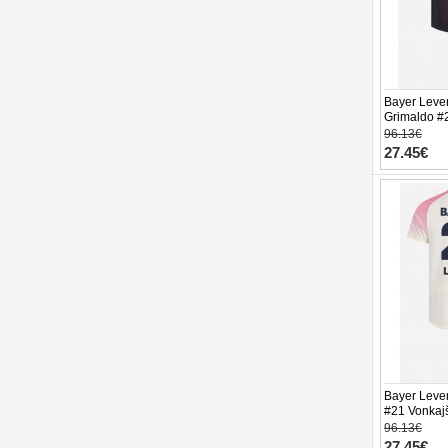
Bayer Leve
Grimaldo #
futbalový d
96.13€
(+ trenírky)
27.45€
Bayer Leve
#21 Vonkajš
2025-26 Krá
96.13€
27.45€