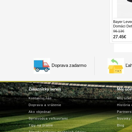
Bayer Lever
Domáci Dets
26 Krátky R
96.13€
27.45€
Doprava zadarmo
Ľah
Zákaznícky servis
Môj úče
Kontaktuj nás
Môj účet
Doprava a vrátenie
História
Ako objednať
Partner
Sprievodca veľkosťami
Novinky
Tipy na pranie
Blog