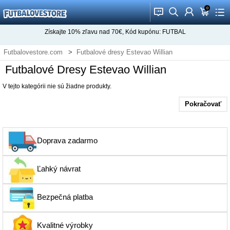
0
󰂱
󰂨
󰃳
󰃦
󰃖
Získajte
10%
zľavu nad
70€
, Kód kupónu:
FUTBAL
Futbalovestore.com
Futbalové dresy Estevao Willian
Futbalové Dresy Estevao Willian
V tejto kategórii nie sú žiadne produkty.
Pokračovať
Doprava zadarmo
Ľahký návrat
Bezpečná platba
Kvalitné výrobky