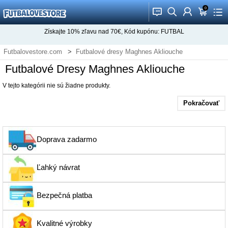
0
󰂱
󰂨
󰃳
󰃦
󰃖
Získajte
10%
zľavu nad
70€
, Kód kupónu:
FUTBAL
Futbalovestore.com
Futbalové dresy Maghnes Akliouche
Futbalové Dresy Maghnes Akliouche
V tejto kategórii nie sú žiadne produkty.
Pokračovať
Doprava zadarmo
Ľahký návrat
Bezpečná platba
Kvalitné výrobky