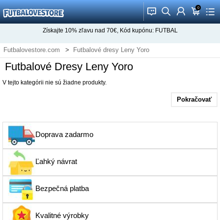
0
󰂱
󰂨
󰃳
󰃦
󰃖
Získajte
10%
zľavu nad
70€
, Kód kupónu:
FUTBAL
Futbalovestore.com
Futbalové dresy Leny Yoro
Futbalové Dresy Leny Yoro
V tejto kategórii nie sú žiadne produkty.
Pokračovať
Doprava zadarmo
Ľahký návrat
Bezpečná platba
Kvalitné výrobky