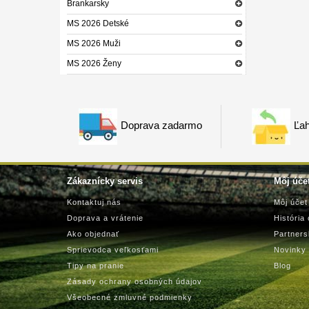
Brankarsky
MS 2026 Detské
MS 2026 Muži
MS 2026 Ženy
Doprava zadarmo
Ľah
Zákaznícky servis
Môj úče
Kontaktuj nás
Môj účet
Doprava a vrátenie
História
Ako objednať
Partner
Sprievodca veľkosťami
Novinky
Tipy na pranie
Blog
Zásady ochrany osobných údajov
Všeobecné zmluvné podmienky