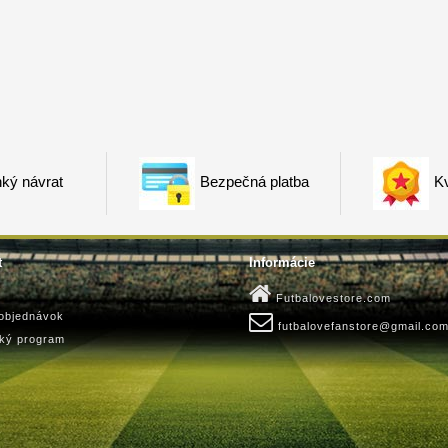
ký návrat
Bezpečná platba
Kv
t
Informácie
Futbalovestore.com
 objednávok
futbalovefanstore@gmail.co
ský program