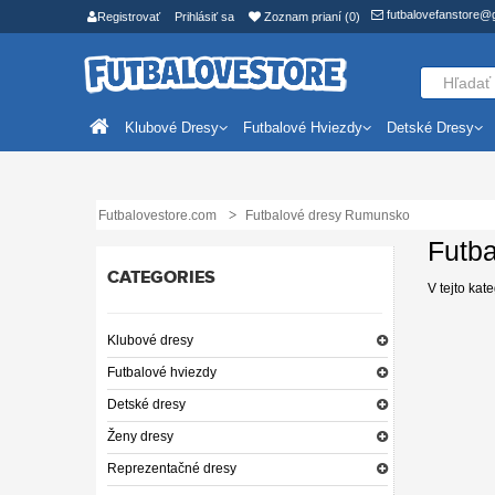
futbalovefanstore@
Registrovať
Prihlásiť sa
Zoznam prianí (0)
Klubové Dresy
Futbalové Hviezdy
Detské Dresy
Futbalovestore.com
Futbalové dresy Rumunsko
Futb
CATEGORIES
V tejto kat
Klubové dresy
Futbalové hviezdy
Detské dresy
Ženy dresy
Reprezentačné dresy