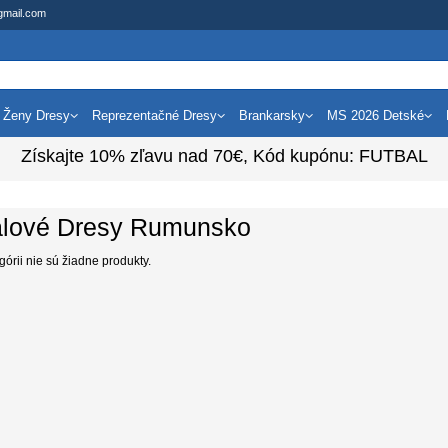
gmail.com
Ženy Dresy
Reprezentačné Dresy
Brankarsky
MS 2026 Detské
Získajte
10%
zľavu nad
70€
, Kód kupónu:
FUTBAL
alové Dresy Rumunsko
egórii nie sú žiadne produkty.