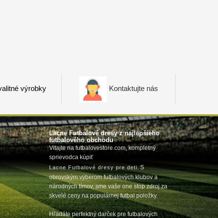
alitné výrobky
Kontaktujte nás
Lacne Futbalové dresy z najlepšieho
futbalového obchodu
Vitajte na futbalovestore.com, kompletný
sprievodca kúpiť
m
. S
Lacne Futbalové dresy pre deti
obrovským výberom futbalových klubov a
národných tímov, sme vaše one stop zdroj za
skvelé ceny na populárnej futbal položky.
Hľadáte perfektný darček pre futbalových