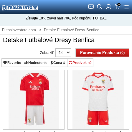
0
󰂱
󰂨
󰃳
󰃦
󰃖
Získajte
10%
zľavu nad
70€
, Kód kupónu:
FUTBAL
Futbalovestore.com
Detske Futbalové Dresy Benfica
Detske Futbalové Dresy Benfica
Porovnanie Produktu (0)
Zobraziť:
Favorite
Hodnotenie
Cena
Predvolené