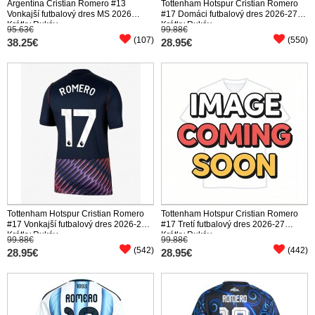
Argentína Cristian Romero #13
Tottenham Hotspur Cristian Romero
Vonkajší futbalový dres MS 2026
#17 Domáci futbalový dres 2026-27
Krátky Rukáv
Krátky Rukáv
95.63€
99.88€
(107)
(550)
38.25€
28.95€
Tottenham Hotspur Cristian Romero
Tottenham Hotspur Cristian Romero
#17 Vonkajší futbalový dres 2026-27
#17 Tretí futbalový dres 2026-27
Krátky Rukáv
Krátky Rukáv
99.88€
99.88€
(542)
(442)
28.95€
28.95€