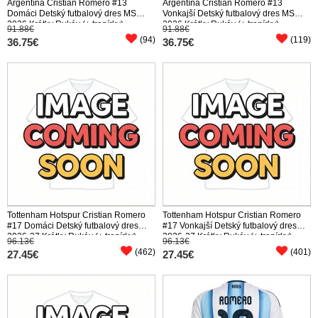
Argentína Cristian Romero #13
Argentína Cristian Romero #13
Domáci Detský futbalový dres MS
Vonkajší Detský futbalový dres MS
2026 Krátky Rukáv (+ trenírky)
2026 Krátky Rukáv (+ trenírky)
91.88€
91.88€
(94)
(119)
36.75€
36.75€
Tottenham Hotspur Cristian Romero
Tottenham Hotspur Cristian Romero
#17 Domáci Detský futbalový dres
#17 Vonkajší Detský futbalový dres
2026-27 Krátky Rukáv (+ trenírky)
2026-27 Krátky Rukáv (+ trenírky)
96.13€
96.13€
(462)
(401)
27.45€
27.45€