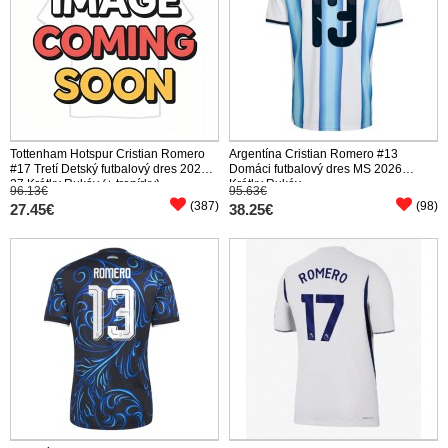
Tottenham Hotspur Cristian Romero
Argentína Cristian Romero #13
#17 Tretí Detský futbalový dres 2026-
Domáci futbalový dres MS 2026
27 Krátky Rukáv (+ trenírky)
Krátky Rukáv
96.13€
95.63€
(387)
(98)
27.45€
38.25€