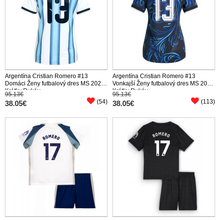
Argentína Cristian Romero #13
Argentína Cristian Romero #13
Domáci Ženy futbalový dres MS 2026
Vonkajší Ženy futbalový dres MS 2026
Krátky Rukáv
Krátky Rukáv
95.13€
95.13€
(54)
(113)
38.05€
38.05€