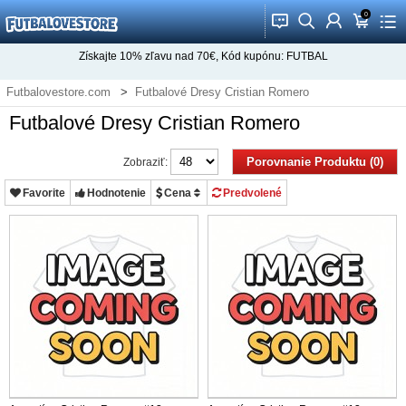
0
󰂱
󰂨
󰃳
󰃦
󰃖
Získajte
10%
zľavu nad
70€
, Kód kupónu:
FUTBAL
Futbalovestore.com
Futbalové Dresy Cristian Romero
Futbalové Dresy Cristian Romero
Porovnanie Produktu (0)
Zobraziť:
Favorite
Hodnotenie
Cena
Predvolené