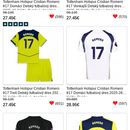
Tottenham Hotspur Cristian Romero
Tottenham Hotspur Cristian Romero
#17 Domáci Detský futbalový dres
#17 Vonkajší Detský futbalový dres
2025-26 Krátky Rukáv (+ trenírky)
2025-26 Krátky Rukáv (+ trenírky)
96.13€
96.13€
(596)
(570)
27.45€
27.45€
Tottenham Hotspur Cristian Romero
Tottenham Hotspur Cristian Romero
#17 Tretí Detský futbalový dres 2025-
#17 Domáci futbalový dres 2025-26
26 Krátky Rukáv (+ trenírky)
Krátky Rukáv
96.13€
99.88€
(601)
(597)
27.45€
28.95€