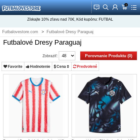
0
󰂱
󰂨
󰃳
󰃦
󰃖
Získajte
10%
zľavu nad
70€
, Kód kupónu:
FUTBAL
Futbalovestore.com
Futbalové Dresy Paraguaj
Futbalové Dresy Paraguaj
Porovnanie Produktu (0)
Zobraziť:
Favorite
Hodnotenie
Cena
Predvolené