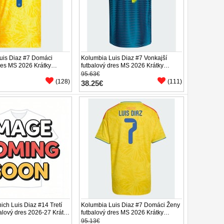
uis Diaz #7 Domáci
Kolumbia Luis Diaz #7 Vonkajší
res MS 2026 Krátky
futbalový dres MS 2026 Krátky
Rukáv
95.63€
(128)
(111)
38.25€
ch Luis Diaz #14 Tretí
Kolumbia Luis Diaz #7 Domáci Ženy
alový dres 2026-27 Krátky
futbalový dres MS 2026 Krátky
enírky)
Rukáv
95.13€