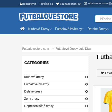
futbalovefanstore@
Registrovať
Prihlásiť sa
Zoznam prianí (0)
Klubové Dresy
Futbalové Hviezdy
Detské Dresy
Futbalovestore.com
Futbalové Dresy Luis Diaz
Futba
CATEGORIES
Favo
Klubové dresy
Futbalové hviezdy
Detské dresy
Ženy dresy
Reprezentačné dresy