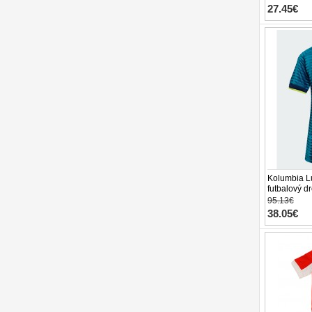
27.45€
Kolumbia Lu
futbalový d
Rukáv
95.13€
38.05€