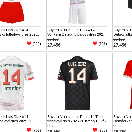
ich Luis Diaz #14
Bayern Munich Luis Diaz #14
Bayern Muni
ký futbalový dres 2025-
Vonkajší Detský futbalový dres 2025-
Detský futb
ukáv (+ trenírky)
26 Krátky Rukáv (+ trenírky)
Rukáv (+ tr
96.13€
96.13€
(929)
(796)
27.45€
27.45€
ich Luis Diaz #14
Bayern Munich Luis Diaz #14 Tretí
Bayern Mun
tbalový dres 2025-26
futbalový dres 2025-26 Krátky Rukáv
Domáci Žen
áv
Krátky Ruk
99.88€
99.38€
(703)
(875)
28.95€
28.75€