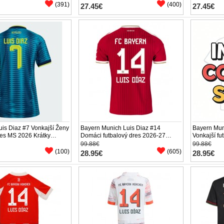
(391)
(400)
27.45€
27.45€
is Diaz #7 Vonkajší Ženy
Bayern Munich Luis Diaz #14
Bayern Mun
res MS 2026 Krátky
Domáci futbalový dres 2026-27
Vonkajší fu
Krátky Rukáv
Krátky Ruk
99.88€
99.88€
(100)
(605)
28.95€
28.95€