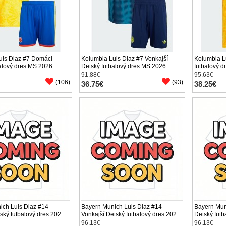
uis Diaz #7 Domáci
Kolumbia Luis Diaz #7 Vonkajší
Kolumbia L
alový dres MS 2026
Detský futbalový dres MS 2026
futbalový d
 (+ trenírky)
Krátky Rukáv (+ trenírky)
Rukáv
91.88€
95.63€
(106)
(93)
36.75€
38.25€
ich Luis Diaz #14
Bayern Munich Luis Diaz #14
Bayern Muni
ký futbalový dres 2026-
Vonkajší Detský futbalový dres 2026-
Detský futb
ukáv (+ trenírky)
27 Krátky Rukáv (+ trenírky)
Rukáv (+ tr
96.13€
96.13€