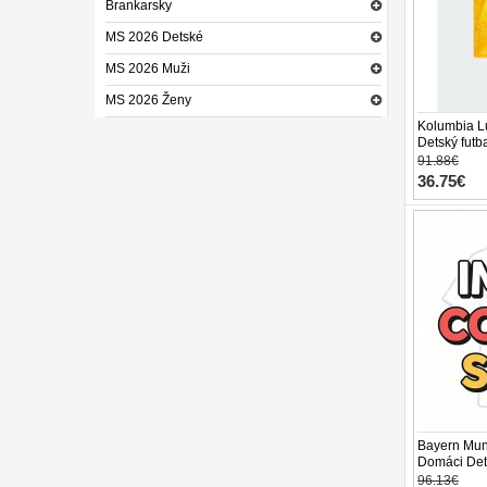
Brankarsky
MS 2026 Detské
MS 2026 Muži
MS 2026 Ženy
Kolumbia L
Detský futb
Krátky Rukáv
91.88€
36.75€
Bayern Mun
Domáci Dets
27 Krátky R
96.13€