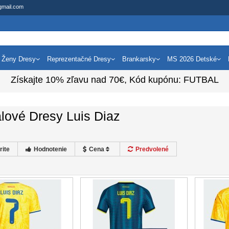
gmail.com
Ženy Dresy
Reprezentačné Dresy
Brankarsky
MS 2026 Detské
Získajte
10%
zľavu nad
70€
, Kód kupónu:
FUTBAL
lové Dresy Luis Diaz
rite
Hodnotenie
Cena
Predvolené