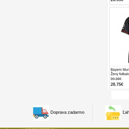
Bayern Muni
Ženy futbal
Rukáv
99.38€
28.75€
Doprava zadarmo
Ľah