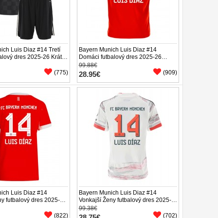
ch Luis Diaz #14 Tretí
Bayern Munich Luis Diaz #14
alový dres 2025-26 Krátky
Domáci futbalový dres 2025-26
enírky)
Krátky Rukáv
99.88€
(775)
(909)
28.95€
ich Luis Diaz #14
Bayern Munich Luis Diaz #14
y futbalový dres 2025-26
Vonkajší Ženy futbalový dres 2025-
áv
26 Krátky Rukáv
99.38€
(822)
(702)
28.75€