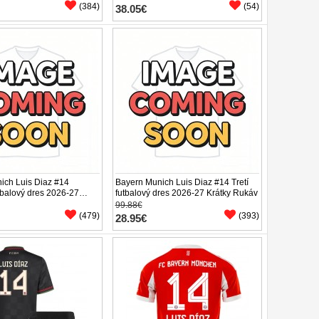
(384)
(54)
38.05€
ich Luis Diaz #14
Bayern Munich Luis Diaz #14 Tretí
tbalový dres 2026-27
futbalový dres 2026-27 Krátky Rukáv
áv
99.88€
(479)
(393)
28.95€