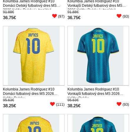
Kolumbia James Rodriguez #10
Kolumbia James Rodriguez #10
Domáci Detský futbalový dres MS
Vonkajší Detský futbalový dres MS
2026 Krátky Rukáv (+ trenírky)
2026 Krátky Rukáv (+ trenírky)
91.88€
91.88€
(97)
(93)
36.75€
36.75€
Kolumbia James Rodriguez #10
Kolumbia James Rodriguez #10
Domáci futbalový dres MS 2026
Vonkajší futbalový dres MS 2026
Krátky Rukáv
Krátky Rukáv
95.63€
95.63€
(111)
(93)
38.25€
38.25€