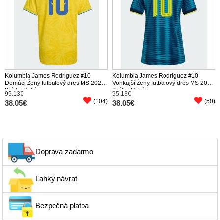
Kolumbia James Rodriguez #10
Kolumbia James Rodriguez #10
Domáci Ženy futbalový dres MS 2026
Vonkajší Ženy futbalový dres MS 2026
Krátky Rukáv
Krátky Rukáv
95.13€
95.13€
(104)
(50)
38.05€
38.05€
Doprava zadarmo
Ľahký návrat
Bezpečná platba