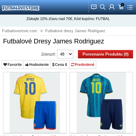
0
󰂱
󰂨
󰃳
󰃦
󰃖
Získajte
10%
zľavu nad
70€
, Kód kupónu:
FUTBAL
Futbalovestore.com
Futbalové dresy James Rodriguez
Futbalové Dresy James Rodriguez
Porovnanie Produktu (0)
Zobraziť:
Favorite
Hodnotenie
Cena
Predvolené