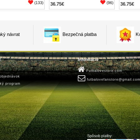
(133)
(96)
36.75€
36.75€
ký návrat
Bezpečná platba
Kv
t
Informácie
Futbalovestore.com
 objednávok
futbalovefanstore@gmail.co
ský program
Spôsob platby: