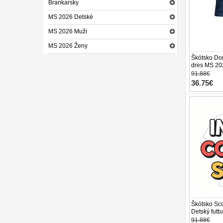
Brankarsky
MS 2026 Detské
MS 2026 Muži
MS 2026 Ženy
Škótsko Dom
dres MS 20
trenírky)
91.88€
36.75€
Škótsko Sc
Detský futb
Krátky Rukáv
91.88€