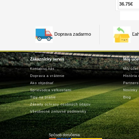
36.75€
Doprava zadarmo
Ľah
Zákaznícky servis
Môj úče
Kontaktuj nás
Môj účet
Doprava a vrátenie
História
Ako objednať
Partner
Sprievodca veľkosťami
Novinky
Tipy na pranie
Blog
Zásady ochrany osobných údajov
Všeobecné zmluvné podmienky
Spôsob doručenia: