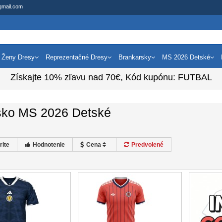
gmail.com
Ženy Dresy
Reprezentačné Dresy
Brankarsky
MS 2026 Detské
Získajte
10%
zľavu nad
70€
, Kód kupónu:
FUTBAL
sko MS 2026 Detské
rite
Hodnotenie
Cena
Predvolené