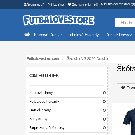
futbalovefanstore@
Registrovať
Prihlásiť sa
Zoznam prianí (0)
Klubové Dresy
Futbalové Hviezdy
Detské Dresy
Futbalovestore.com
Škótsko MS 2026 Detské
Škót
CATEGORIES
Favo
Klubové dresy
Futbalové hviezdy
Detské dresy
Ženy dresy
Reprezentačné dresy