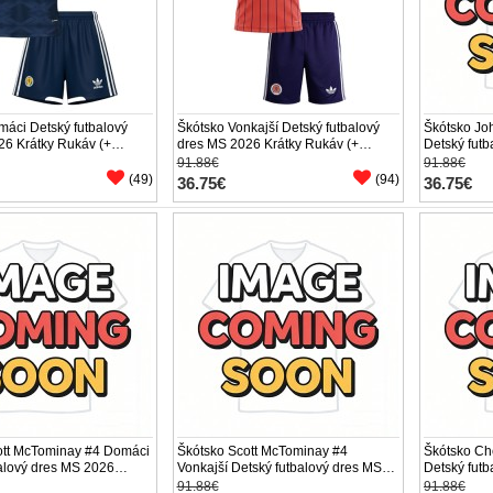
áci Detský futbalový
Škótsko Vonkajší Detský futbalový
Škótsko Jo
26 Krátky Rukáv (+
dres MS 2026 Krátky Rukáv (+
Detský fut
trenírky)
Krátky Ruká
91.88€
91.88€
(49)
(94)
36.75€
36.75€
ott McTominay #4 Domáci
Škótsko Scott McTominay #4
Škótsko C
alový dres MS 2026
Vonkajší Detský futbalový dres MS
Detský fut
 (+ trenírky)
2026 Krátky Rukáv (+ trenírky)
Krátky Ruká
91.88€
91.88€