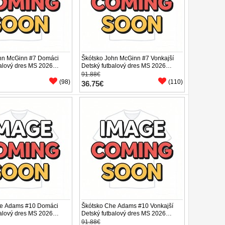
hn McGinn #7 Domáci
Škótsko John McGinn #7 Vonkajší
balový dres MS 2026
Detský futbalový dres MS 2026
v (+ trenírky)
Krátky Rukáv (+ trenírky)
91.88€
(98)
(110)
36.75€
he Adams #10 Domáci
Škótsko Che Adams #10 Vonkajší
balový dres MS 2026
Detský futbalový dres MS 2026
v (+ trenírky)
Krátky Rukáv (+ trenírky)
91.88€