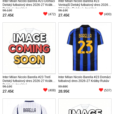
Inter Milan Nicolo Barella #23 Domáci
Inter Milan Nicolo Barella #23
Detský futbalový dres 2026-27 Krátky
Vonkajší Detský futbalový dres 2026-
Rukáv (+ trenírky)
27 Krátky Rukáv (+ trenírky)
96.13€
96.13€
(472)
(400)
27.45€
27.45€
Inter Milan Nicolo Barella #23 Tretí
Inter Milan Nicolo Barella #23 Domáci
Detský futbalový dres 2026-27 Krátky
futbalový dres 2026-27 Krátky Rukáv
Rukáv (+ trenírky)
96.13€
99.88€
(408)
(537)
27.45€
28.95€