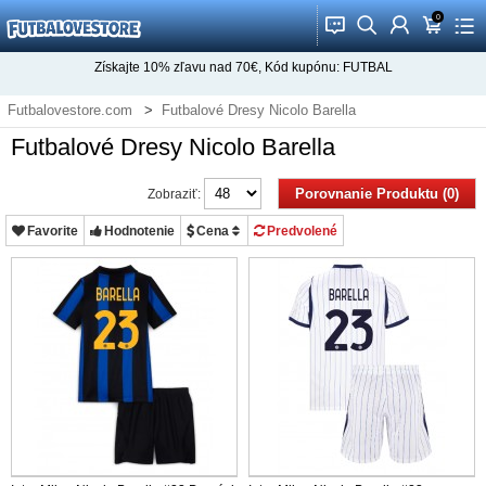
0
󰂱
󰂨
󰃳
󰃦
󰃖
Získajte
10%
zľavu nad
70€
, Kód kupónu:
FUTBAL
Futbalovestore.com
Futbalové Dresy Nicolo Barella
Futbalové Dresy Nicolo Barella
Porovnanie Produktu (0)
Zobraziť:
Favorite
Hodnotenie
Cena
Predvolené