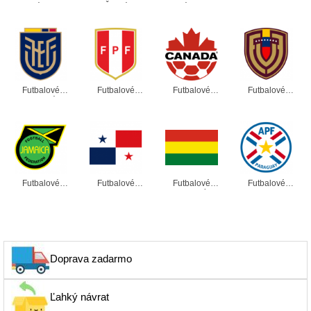
Albánsko
Česká
Dánsko
Kostarika
Republika
Futbalové
Futbalové
Futbalové
Futbalové
Dresy Ekvádor
Dresy Peru
Dresy Kanada
Dresy
Venezuela
Futbalové
Futbalové
Futbalové
Futbalové
Dresy Jamajka
Dresy Panama
Dresy Bolívia
Dresy Paraguaj
Doprava zadarmo
Ľahký návrat