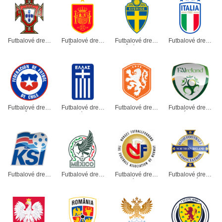
Futbalové dresy
Futbalové dresy
Futbalové dresy
Futbalové dresy
Portugalsko
Španielsko
Švédsko
Taliansko
Futbalové dresy
Futbalové dresy
Futbalové dresy
Futbalové dresy
Čile
Grécko
Holandsko
Írsko
Futbalové dresy
Futbalové dresy
Futbalové dresy
Futbalové dresy
Island
Mexiko
Nórsko
Northern Írsko