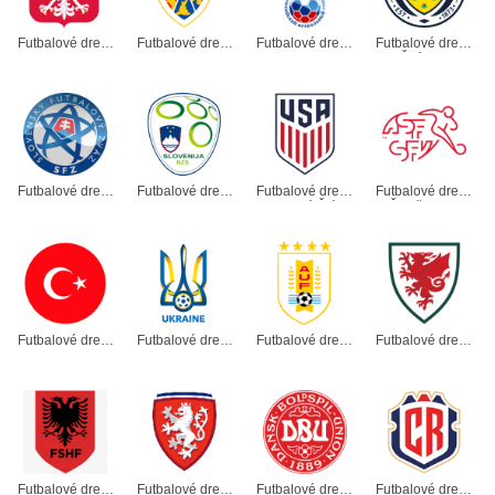
Futbalové dresy
Futbalové dresy
Futbalové dresy
Futbalové dresy
Poľsko
Rumunsko
Rusko
Škótsko
Futbalové dresy
Futbalové dresy
Futbalové dresy
Futbalové dresy
Slovensko
Slovinsko
Spojené Štáty
Švajčiarsko
Futbalové dresy
Futbalové dresy
Futbalové dresy
Futbalové dresy
Turecko
Ukrajina
Uruguaj
Wales
Futbalové dresy
Futbalové dresy
Futbalové dresy
Futbalové dresy