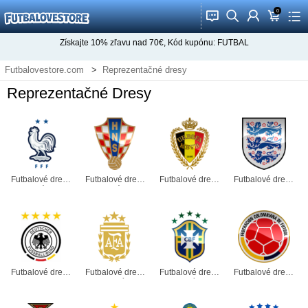
0
󰂱
󰂨
󰃳
󰃦
󰃖
Získajte
10%
zľavu nad
70€
, Kód kupónu:
FUTBAL
Futbalovestore.com
Reprezentačné dresy
Reprezentačné Dresy
Futbalové dresy
Futbalové dresy
Futbalové dresy
Futbalové dresy
Francúzsko
Chorvátsko
Belgicko
Anglicko
Futbalové dresy
Futbalové dresy
Futbalové dresy
Futbalové dresy
Nemecko
Argentína
Brazília
Kolumbia