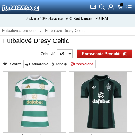
0
󰂱
󰂨
󰃳
󰃦
󰃖
Získajte
10%
zľavu nad
70€
, Kód kupónu:
FUTBAL
Futbalovestore.com
Futbalové Dresy Celtic
Futbalové Dresy Celtic
Porovnanie Produktu (0)
Zobraziť:
Favorite
Hodnotenie
Cena
Predvolené