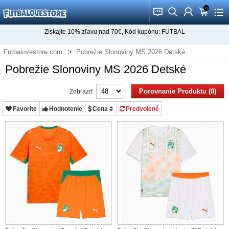
0
󰂱
󰂨
󰃳
󰃦
󰃖
Získajte
10%
zľavu nad
70€
, Kód kupónu:
FUTBAL
Futbalovestore.com
Pobrežie Slonoviny MS 2026 Detské
Pobrežie Slonoviny MS 2026 Detské
Porovnanie Produktu (0)
Zobraziť:
Favorite
Hodnotenie
Cena
Predvolené