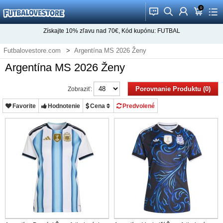
0
󰂱
󰂨
󰃳
󰃦
󰃖
Získajte
10%
zľavu nad
70€
, Kód kupónu:
FUTBAL
Futbalovestore.com
Argentína MS 2026 Ženy
Argentína MS 2026 Ženy
Porovnanie Produktu (0)
Zobraziť:
Favorite
Hodnotenie
Cena
Predvolené