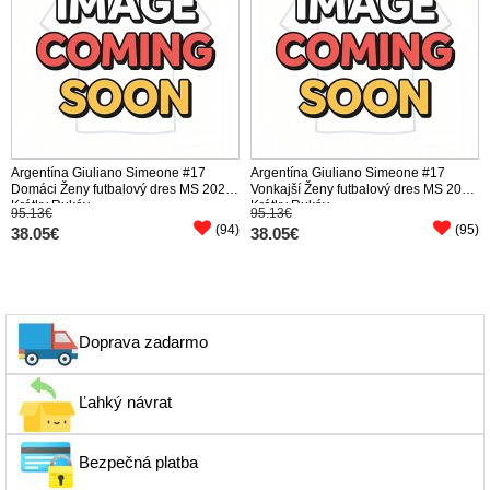
Argentína Giuliano Simeone #17
Argentína Giuliano Simeone #17
Domáci Ženy futbalový dres MS 2026
Vonkajší Ženy futbalový dres MS 2026
Krátky Rukáv
Krátky Rukáv
95.13€
95.13€
(94)
(95)
38.05€
38.05€
Doprava zadarmo
Ľahký návrat
Bezpečná platba