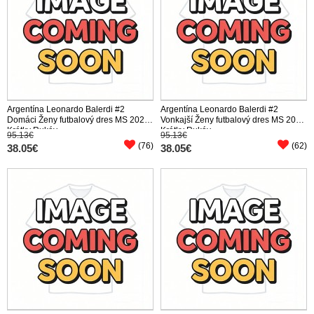
Argentína Leonardo Balerdi #2
Argentína Leonardo Balerdi #2
Domáci Ženy futbalový dres MS 2026
Vonkajší Ženy futbalový dres MS 2026
Krátky Rukáv
Krátky Rukáv
95.13€
95.13€
(76)
(62)
38.05€
38.05€