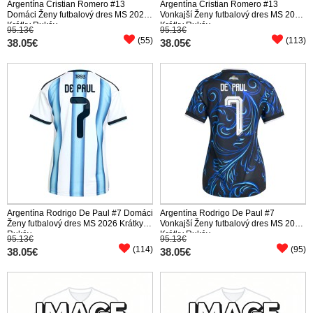
Argentína Cristian Romero #13
Argentína Cristian Romero #13
Domáci Ženy futbalový dres MS 2026
Vonkajší Ženy futbalový dres MS 2026
Krátky Rukáv
Krátky Rukáv
95.13€
95.13€
(55)
(113)
38.05€
38.05€
Argentína Rodrigo De Paul #7 Domáci
Argentína Rodrigo De Paul #7
Ženy futbalový dres MS 2026 Krátky
Vonkajší Ženy futbalový dres MS 2026
Rukáv
Krátky Rukáv
95.13€
95.13€
(114)
(95)
38.05€
38.05€