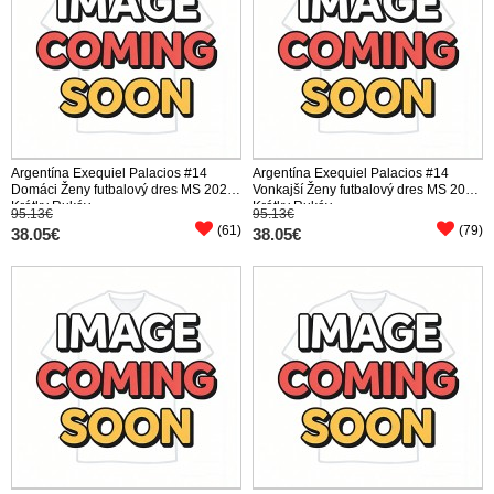
Argentína Exequiel Palacios #14
Argentína Exequiel Palacios #14
Domáci Ženy futbalový dres MS 2026
Vonkajší Ženy futbalový dres MS 2026
Krátky Rukáv
Krátky Rukáv
95.13€
95.13€
(61)
(79)
38.05€
38.05€