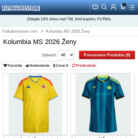
0
󰂱
󰂨
󰃳
󰃦
󰃖
Získajte
10%
zľavu nad
70€
, Kód kupónu:
FUTBAL
Futbalovestore.com
Kolumbia MS 2026 Ženy
Kolumbia MS 2026 Ženy
Porovnanie Produktu (0)
Zobraziť:
Favorite
Hodnotenie
Cena
Predvolené