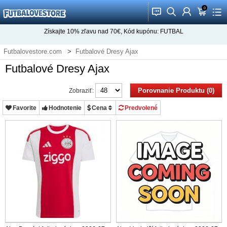
0
󰂱
󰂨
󰃳
󰃦
󰃖
Získajte
10%
zľavu nad
70€
, Kód kupónu:
FUTBAL
Futbalovestore.com
Futbalové Dresy Ajax
Futbalové Dresy Ajax
Porovnanie Produktu (0)
Zobraziť:
Favorite
Hodnotenie
Cena
Predvolené