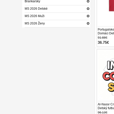
Brankarsky
MS 2026 Detské
MS 2026 Muži
MS 2026 Ženy
Portugalsko
Domáci Det
2026 Krátky
91.88€
36.75€
Al-Nassr Cr
Detský futb
Rukáv (+ tre
96.13€