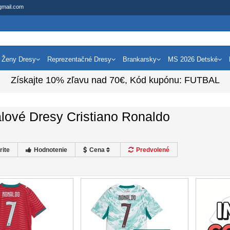
gmail.com
Ženy Dresy
Reprezentačné Dresy
Brankarsky
MS 2026 Detské
Získajte
10%
zľavu nad
70€
, Kód kupónu:
FUTBAL
lové Dresy Cristiano Ronaldo
rite
Hodnotenie
Cena
Predvolené