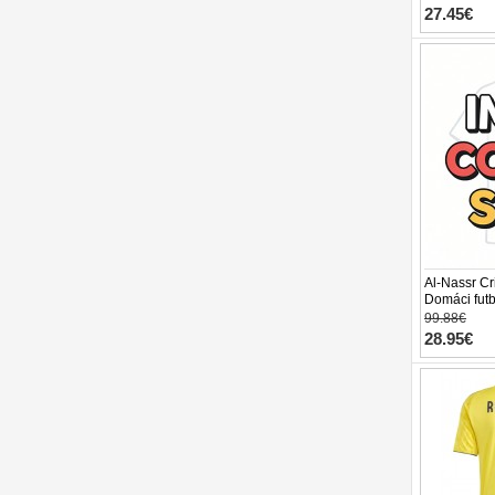
27.45€
Al-Nassr Cr
Domáci fut
Krátky Ruk
99.88€
28.95€