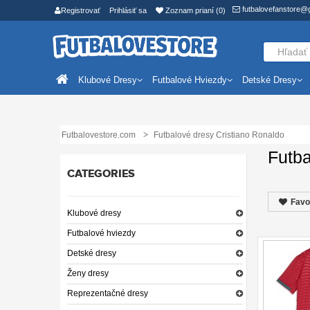
futbalovefanstore@
Registrovať
Prihlásiť sa
Zoznam prianí (0)
Klubové Dresy
Futbalové Hviezdy
Detské Dresy
Futbalovestore.com
Futbalové dresy Cristiano Ronaldo
Futba
CATEGORIES
Favo
Klubové dresy
Futbalové hviezdy
Detské dresy
Ženy dresy
Reprezentačné dresy