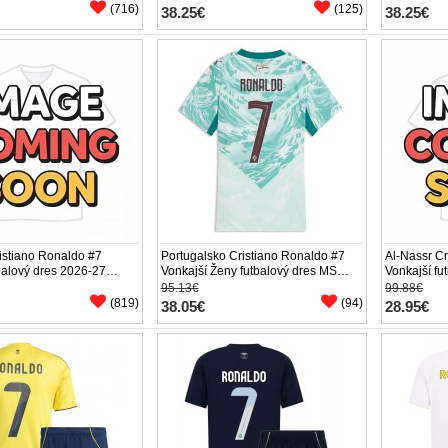
(716)
(125)
38.25€
38.25€
istiano Ronaldo #7
Portugalsko Cristiano Ronaldo #7
Al-Nassr Cr
balový dres 2026-27
Vonkajší Ženy futbalový dres MS
Vonkajší fu
áv
2026 Krátky Rukáv
Krátky Ruk
95.13€
99.88€
(819)
(94)
38.05€
28.95€