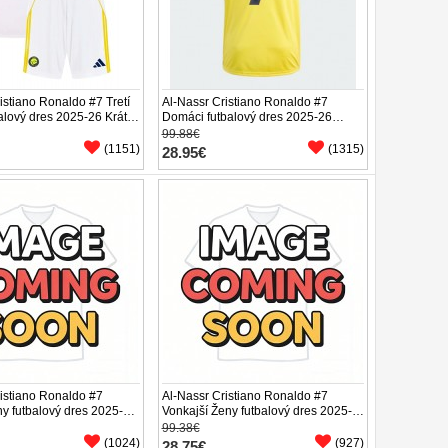
istiano Ronaldo #7 Tretí
Al-Nassr Cristiano Ronaldo #7
alový dres 2025-26 Krátky
Domáci futbalový dres 2025-26
enírky)
Krátky Rukáv
99.88€
(1151)
(1315)
28.95€
istiano Ronaldo #7
Al-Nassr Cristiano Ronaldo #7
y futbalový dres 2025-26
Vonkajší Ženy futbalový dres 2025-
áv
26 Krátky Rukáv
99.38€
(1024)
(927)
28.75€