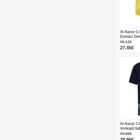
Al-Nassr Cr
Domáci Dets
26 Krátky R
96.13€
27.45€
Al-Nassr Cr
Vonkajší fu
Krátky Ruk
99.88€
28.95€