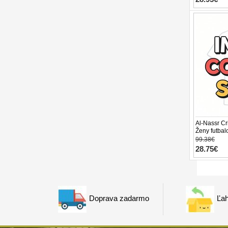
Al-Nassr Cr
Ženy futbal
Rukáv
99.38€
28.75€
Doprava zadarmo
Ľah