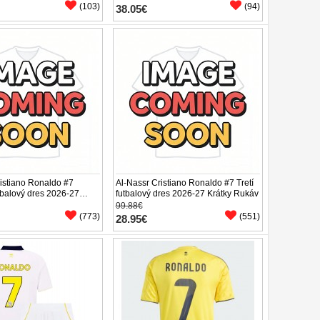
(103)
(94)
38.05€
istiano Ronaldo #7
Al-Nassr Cristiano Ronaldo #7 Tretí
tbalový dres 2026-27
futbalový dres 2026-27 Krátky Rukáv
áv
99.88€
(773)
(551)
28.95€