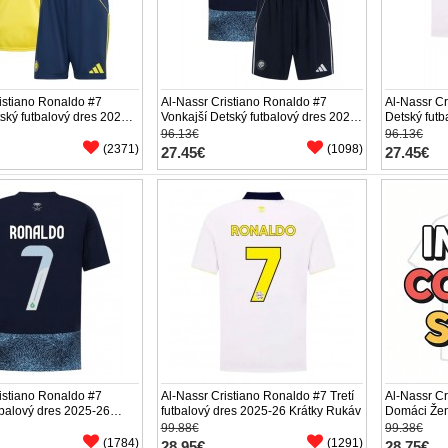
istiano Ronaldo #7
Al-Nassr Cristiano Ronaldo #7
Al-Nassr Cr
ký futbalový dres 2025-
Vonkajší Detský futbalový dres 2025-
Detský futb
ukáv (+ trenírky)
26 Krátky Rukáv (+ trenírky)
Rukáv (+ tr
96.13€
96.13€
(2371)
(1098)
27.45€
27.45€
istiano Ronaldo #7
Al-Nassr Cristiano Ronaldo #7 Tretí
Al-Nassr Cr
tbalový dres 2025-26
futbalový dres 2025-26 Krátky Rukáv
Domáci Žen
áv
Krátky Ruk
99.88€
99.38€
(1784)
(1291)
28.95€
28.75€