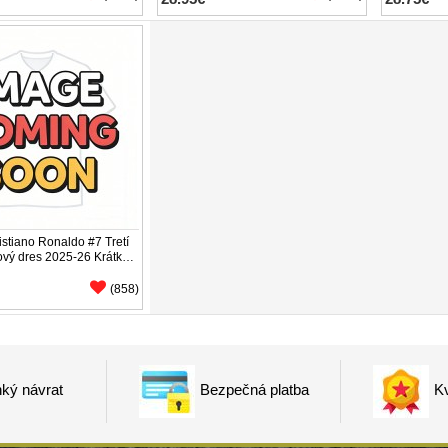
istiano Ronaldo #7 Tretí
ový dres 2025-26 Krátky
(858)
ký návrat
Bezpečná platba
Kv