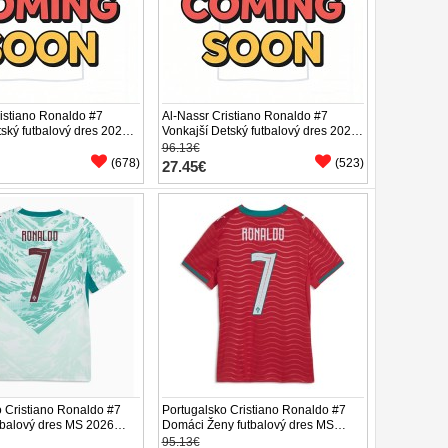
istiano Ronaldo #7
Al-Nassr Cristiano Ronaldo #7
ský futbalový dres 2026-
Vonkajší Detský futbalový dres 2026-
ukáv (+ trenírky)
27 Krátky Rukáv (+ trenírky)
96.13€
(678)
(523)
27.45€
o Cristiano Ronaldo #7
Portugalsko Cristiano Ronaldo #7
tbalový dres MS 2026
Domáci Ženy futbalový dres MS
áv
2026 Krátky Rukáv
95.13€