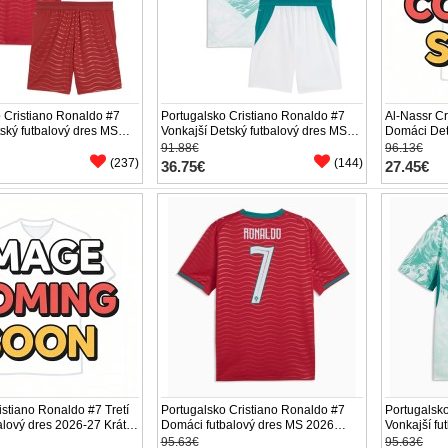
 Cristiano Ronaldo #7
Portugalsko Cristiano Ronaldo #7
Al-Nassr Cr
ský futbalový dres MS
Vonkajší Detský futbalový dres MS
Domáci Det
 Rukáv (+ trenírky)
2026 Krátky Rukáv (+ trenírky)
27 Krátky R
91.88€
96.13€
(237)
(144)
36.75€
27.45€
istiano Ronaldo #7 Tretí
Portugalsko Cristiano Ronaldo #7
Portugalsk
alový dres 2026-27 Krátky
Domáci futbalový dres MS 2026
Vonkajší fu
nírky)
Krátky Rukáv
Krátky Ruk
95.63€
95.63€