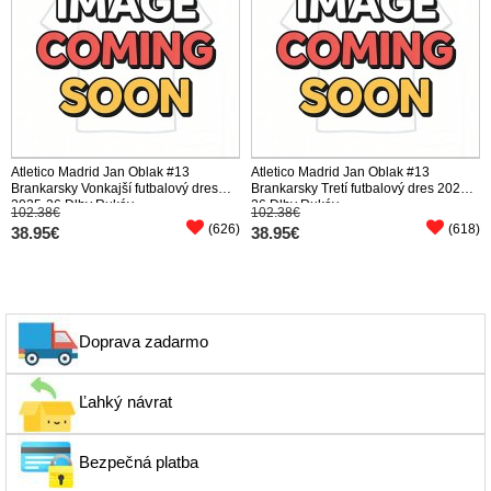
Atletico Madrid Jan Oblak #13
Atletico Madrid Jan Oblak #13
Brankarsky Vonkajší futbalový dres
Brankarsky Tretí futbalový dres 2025-
2025-26 Dlhy Rukáv
26 Dlhy Rukáv
102.38€
102.38€
(626)
(618)
38.95€
38.95€
Doprava zadarmo
Ľahký návrat
Bezpečná platba