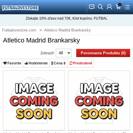
0
󰂱
󰂨
󰃳
󰃦
󰃖
Získajte
10%
zľavu nad
70€
, Kód kupónu:
FUTBAL
Futbalovestore.com
Atletico Madrid Brankarsky
Atletico Madrid Brankarsky
Porovnanie Produktu (0)
Zobraziť:
Favorite
Hodnotenie
Cena
Predvolené