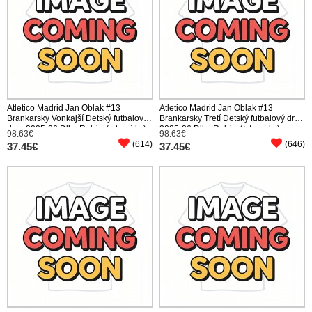
Atletico Madrid Jan Oblak #13
Atletico Madrid Jan Oblak #13
Brankarsky Vonkajší Detský futbalový
Brankarsky Tretí Detský futbalový dres
dres 2025-26 Dlhy Rukáv (+ trenírky)
2025-26 Dlhy Rukáv (+ trenírky)
98.63€
98.63€
(614)
(646)
37.45€
37.45€