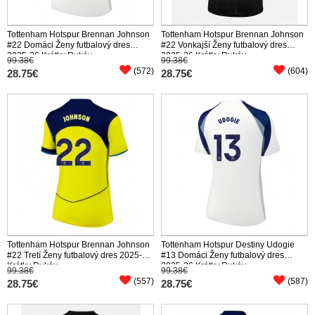
Tottenham Hotspur Brennan Johnson
Tottenham Hotspur Brennan Johnson
#22 Domáci Ženy futbalový dres
#22 Vonkajší Ženy futbalový dres
2025-26 Krátky Rukáv
2025-26 Krátky Rukáv
99.38€
99.38€
(572)
(604)
28.75€
28.75€
Tottenham Hotspur Brennan Johnson
Tottenham Hotspur Destiny Udogie
#22 Tretí Ženy futbalový dres 2025-26
#13 Domáci Ženy futbalový dres
Krátky Rukáv
2025-26 Krátky Rukáv
99.38€
99.38€
(557)
(587)
28.75€
28.75€