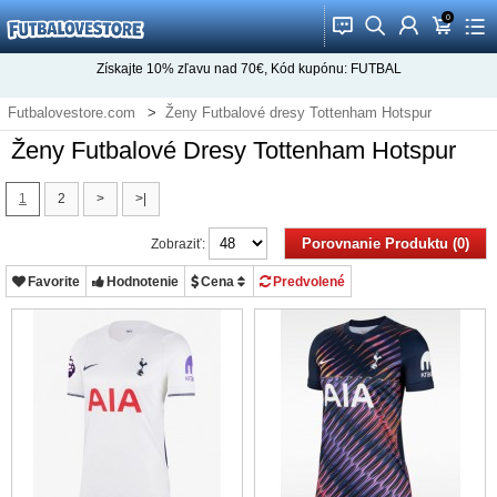
0
󰂱
󰂨
󰃳
󰃦
󰃖
Získajte
10%
zľavu nad
70€
, Kód kupónu:
FUTBAL
Futbalovestore.com
Ženy Futbalové dresy Tottenham Hotspur
Ženy Futbalové Dresy Tottenham Hotspur
1
2
>
>|
Porovnanie Produktu (0)
Zobraziť:
Favorite
Hodnotenie
Cena
Predvolené