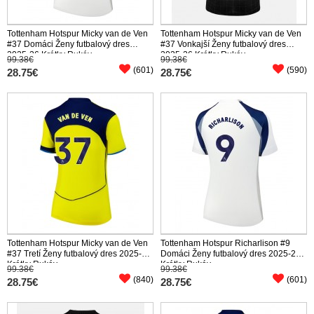
Tottenham Hotspur Micky van de Ven
Tottenham Hotspur Micky van de Ven
#37 Domáci Ženy futbalový dres
#37 Vonkajší Ženy futbalový dres
2025-26 Krátky Rukáv
2025-26 Krátky Rukáv
99.38€
99.38€
(601)
(590)
28.75€
28.75€
Tottenham Hotspur Micky van de Ven
Tottenham Hotspur Richarlison #9
#37 Tretí Ženy futbalový dres 2025-26
Domáci Ženy futbalový dres 2025-26
Krátky Rukáv
Krátky Rukáv
99.38€
99.38€
(840)
(601)
28.75€
28.75€