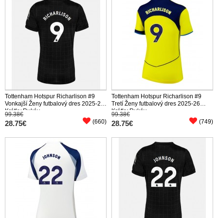
Tottenham Hotspur Richarlison #9
Tottenham Hotspur Richarlison #9
Vonkajší Ženy futbalový dres 2025-26
Tretí Ženy futbalový dres 2025-26
Krátky Rukáv
Krátky Rukáv
99.38€
99.38€
(660)
(749)
28.75€
28.75€