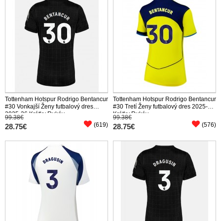
Tottenham Hotspur Rodrigo Bentancur
Tottenham Hotspur Rodrigo Bentancur
#30 Vonkajší Ženy futbalový dres
#30 Tretí Ženy futbalový dres 2025-26
2025-26 Krátky Rukáv
Krátky Rukáv
99.38€
99.38€
(619)
(576)
28.75€
28.75€