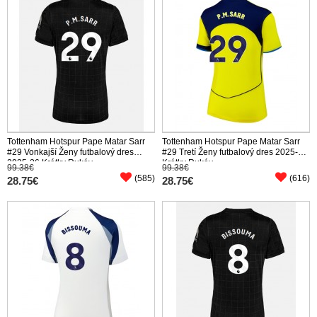
Tottenham Hotspur Pape Matar Sarr
Tottenham Hotspur Pape Matar Sarr
#29 Vonkajší Ženy futbalový dres
#29 Tretí Ženy futbalový dres 2025-26
2025-26 Krátky Rukáv
Krátky Rukáv
99.38€
99.38€
(585)
(616)
28.75€
28.75€