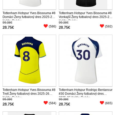
Tottenham Hotspur Yves Bissouma #8
Tottenham Hotspur Yves Bissouma #8
Domáci Ženy futbalový dres 2025-26
Vonkajší Ženy futbalový dres 2025-26
Krátky Rukáv
Krátky Rukáv
99.38€
99.38€
(586)
(592)
28.75€
28.75€
Tottenham Hotspur Yves Bissouma #8
Tottenham Hotspur Rodrigo Bentancur
Tretí Ženy futbalový dres 2025-26
#30 Domáci Ženy futbalový dres
Krátky Rukáv
2025-26 Krátky Rukáv
99.38€
99.38€
(584)
(665)
28.75€
28.75€