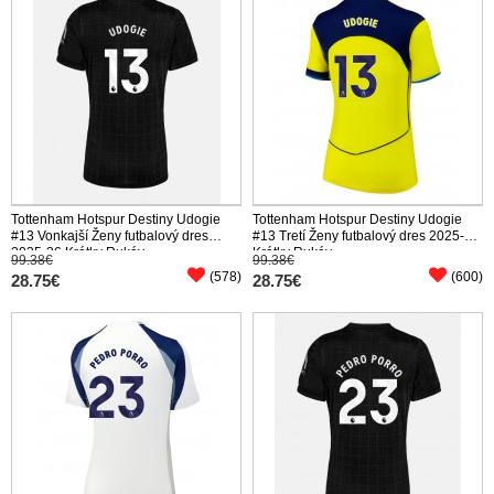
Tottenham Hotspur Destiny Udogie
Tottenham Hotspur Destiny Udogie
#13 Vonkajší Ženy futbalový dres
#13 Tretí Ženy futbalový dres 2025-26
2025-26 Krátky Rukáv
Krátky Rukáv
99.38€
99.38€
(578)
(600)
28.75€
28.75€