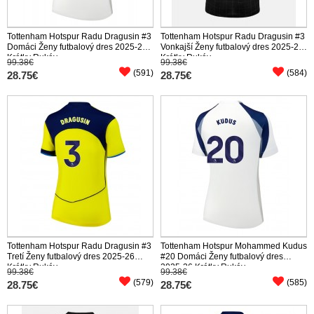
Tottenham Hotspur Radu Dragusin #3
Tottenham Hotspur Radu Dragusin #3
Domáci Ženy futbalový dres 2025-26
Vonkajší Ženy futbalový dres 2025-26
Krátky Rukáv
Krátky Rukáv
99.38€
99.38€
(591)
(584)
28.75€
28.75€
Tottenham Hotspur Radu Dragusin #3
Tottenham Hotspur Mohammed Kudus
Tretí Ženy futbalový dres 2025-26
#20 Domáci Ženy futbalový dres
Krátky Rukáv
2025-26 Krátky Rukáv
99.38€
99.38€
(579)
(585)
28.75€
28.75€