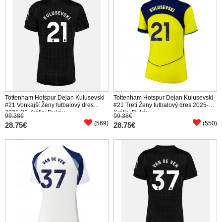
Tottenham Hotspur Dejan Kulusevski
Tottenham Hotspur Dejan Kulusevski
#21 Vonkajší Ženy futbalový dres
#21 Tretí Ženy futbalový dres 2025-26
2025-26 Krátky Rukáv
Krátky Rukáv
99.38€
99.38€
(569)
(550)
28.75€
28.75€