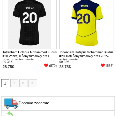
Tottenham Hotspur Mohammed Kudus
Tottenham Hotspur Mohammed Kudus
#20 Vonkajší Ženy futbalový dres
#20 Tretí Ženy futbalový dres 2025-26
2025-26 Krátky Rukáv
Krátky Rukáv
99.38€
99.38€
(579)
(586)
28.75€
28.75€
1
2
>
>|
Doprava zadarmo