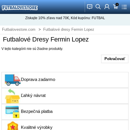
0
󰂱
󰂨
󰃳
󰃦
󰃖
Získajte
10%
zľavu nad
70€
, Kód kupónu:
FUTBAL
Futbalovestore.com
Futbalové dresy Fermin Lopez
Futbalové Dresy Fermin Lopez
V tejto kategórii nie sú žiadne produkty.
Pokračovať
Doprava zadarmo
Ľahký návrat
Bezpečná platba
Kvalitné výrobky