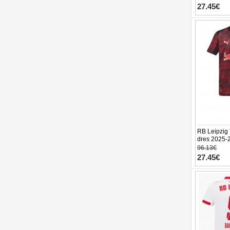
27.45€
RB Leipzig 
dres 2025-2
trenírky)
96.13€
27.45€