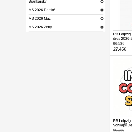
Brankarsky
MS 2026 Detské
MS 2026 Muži
MS 2026 Ženy
RB Leipzig 
dres 2026-2
trenírky)
96.13€
27.45€
RB Leipzig
Vonkajší De
27 Krátky R
96.13€