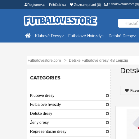
futbalovefanstore@
Registrovať
Prihlásiť sa
Zoznam prianí (0)
Klubové Dresy
Futbalové Hviezdy
Detské Dresy
Futbalovestore.com
Detske Futbalové dresy RB Leipzig
Detsk
CATEGORIES
Favo
Klubové dresy
Futbalové hviezdy
Detské dresy
Ženy dresy
Reprezentačné dresy