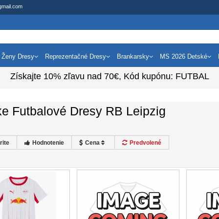
gmail.com
Ženy Dresy
Reprezentačné Dresy
Brankarsky
MS 2026 Detské
Získajte
10%
zľavu nad
70€
, Kód kupónu:
FUTBAL
e Futbalové Dresy RB Leipzig
rite
Hodnotenie
Cena
Predvolené