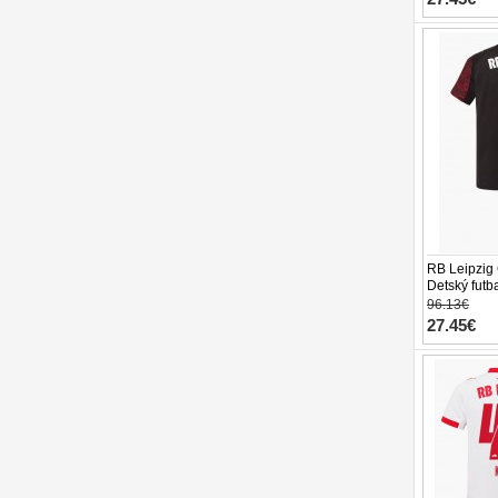
RB Leipzig 
Detský futb
Rukáv (+ tre
96.13€
27.45€