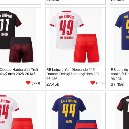
Conrad Harder #11 Tretí
RB Leipzig Yan Diomande #49
RB Leipzig
alový dres 2025-26 Krátky
Domáci Detský futbalový dres 2025-
Vonkajší De
nírky)
26 Krátky Rukáv (+ trenírky)
26 Krátky R
96.13€
96.13€
(553)
(552)
27.45€
27.45€