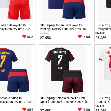
 Johan Bakayoko #9
RB Leipzig Johan Bakayoko #9
RB Leipzig
ký futbalový dres 2025-
Vonkajší Detský futbalový dres 2025-
Detský futb
ukáv (+ trenírky)
26 Krátky Rukáv (+ trenírky)
Rukáv (+ tr
96.13€
96.13€
(536)
(546)
27.45€
27.45€
 Antonio Nusa #7
RB Leipzig Antonio Nusa #7 Tretí
RB Leipzig
tský futbalový dres 2025-
Detský futbalový dres 2025-26 Krátky
Domáci Det
ukáv (+ trenírky)
Rukáv (+ trenírky)
26 Krátky R
96.13€
96.13€
(568)
(620)
27.45€
27.45€