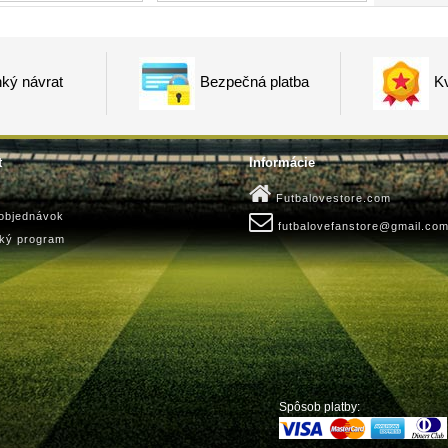
ký návrat
Bezpečná platba
Kv
t
Informácie
Futbalovestore.com
 objednávok
futbalovefanstore@gmail.co
ský program
Spôsob platby: