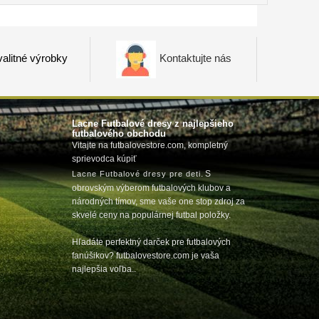
alitné výrobky
Kontaktujte nás
Lacne Futbalové dresy z najlepšieho
futbalového obchodu
Vitajte na futbalovestore.com, kompletný
sprievodca kúpiť
m
. S
Lacne Futbalové dresy pre deti
obrovským výberom futbalových klubov a
národných tímov, sme vaše one stop zdroj za
skvelé ceny na populárnej futbal položky.
Hľadáte perfektný darček pre futbalových
fanúšikov? futbalovestore.com je vaša
najlepšia voľba..