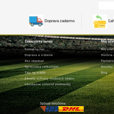
Doprava zadarmo
Ľah
Zákaznícky servis
Môj úče
Kontaktuj nás
Môj účet
Doprava a vrátenie
História
Ako objednať
Partner
Sprievodca veľkosťami
Novinky
Tipy na pranie
Blog
Zásady ochrany osobných údajov
Všeobecné zmluvné podmienky
Spôsob doručenia: