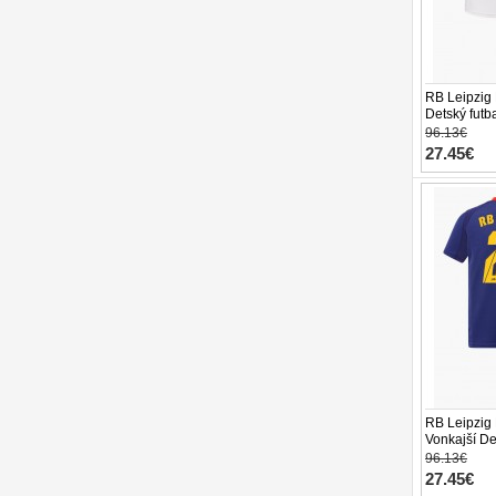
RB Leipzig
Detský futb
Rukáv (+ tre
96.13€
27.45€
RB Leipzig
Vonkajší De
26 Krátky R
96.13€
27.45€