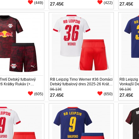
(449)
(422)
27.45€
27.45€
Tretí Detský futbalový
RB Leipzig Timo Werner #36 Domáci
RB Leipzig
6 Krátky Rukáv (+
Detský futbalový dres 2025-26 Krátky
Vonkajší De
Rukáv (+ trenírky)
26 Krátky R
96.13€
96.13€
(605)
(650)
27.45€
27.45€