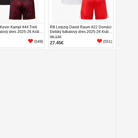
Kevin Kampl #44 Tretí
RB Leipzig David Raum #22 Domáci
alový dres 2025-26 Krátky
Detský futbalový dres 2025-26 Krátky
enírky)
Rukáv (+ trenírky)
96.13€
(549)
(551)
27.45€