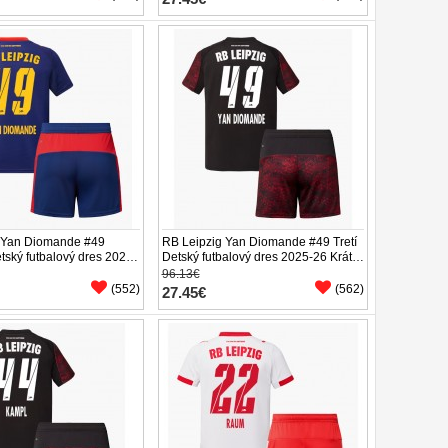
 Yan Diomande #49
RB Leipzig Yan Diomande #49 Tretí
tský futbalový dres 2025-
Detský futbalový dres 2025-26 Krátky
ukáv (+ trenírky)
Rukáv (+ trenírky)
96.13€
(552)
(562)
27.45€