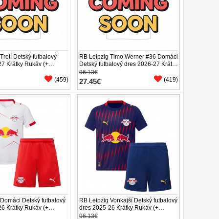
Tretí Detský futbalový
RB Leipzig Timo Werner #36 Domáci
27 Krátky Rukáv (+
Detský futbalový dres 2026-27 Krátky
Rukáv (+ trenírky)
96.13€
(459)
(419)
27.45€
 Domáci Detský futbalový
RB Leipzig Vonkajší Detský futbalový
26 Krátky Rukáv (+
dres 2025-26 Krátky Rukáv (+
trenírky)
96.13€