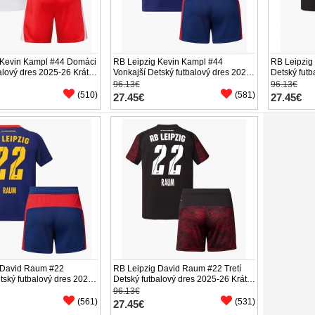
 Kevin Kampl #44 Domáci
RB Leipzig Kevin Kampl #44
RB Leipzig 
alový dres 2025-26 Krátky
Vonkajší Detský futbalový dres 2025-
Detský futb
nírky)
26 Krátky Rukáv (+ trenírky)
Rukáv (+ tr
96.13€
96.13€
(510)
(581)
27.45€
27.45€
 David Raum #22
RB Leipzig David Raum #22 Tretí
tský futbalový dres 2025-
Detský futbalový dres 2025-26 Krátky
ukáv (+ trenírky)
Rukáv (+ trenírky)
96.13€
(561)
(531)
27.45€