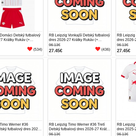
Domáci Detský futbalový
RB Leipzig Vonkajší Detský futbalový
RB Leipzig 
7 Krátky Rukáv (+
dres 2026-27 Krátky Rukáv (+
dres 2026-
trenírky)
trenírky)
96.13€
96.13€
(534)
(436)
27.45€
27.45€
 Timo Werner #36
RB Leipzig Timo Werner #36 Tretí
RB Leipzig
tský futbalový dres 2026-
Detský futbalový dres 2026-27 Krátky
dres 2025-
ukáv (+ trenírky)
Rukáv (+ trenírky)
trenírky)
96.13€
96.13€