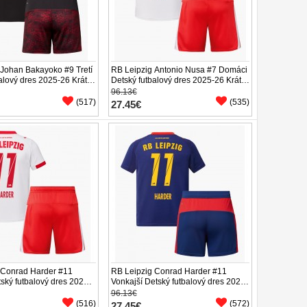
 Johan Bakayoko #9 Tretí
RB Leipzig Antonio Nusa #7 Domáci
alový dres 2025-26 Krátky
Detský futbalový dres 2025-26 Krátky
enírky)
Rukáv (+ trenírky)
96.13€
(517)
(535)
27.45€
 Conrad Harder #11
RB Leipzig Conrad Harder #11
ský futbalový dres 2025-
Vonkajší Detský futbalový dres 2025-
ukáv (+ trenírky)
26 Krátky Rukáv (+ trenírky)
96.13€
(516)
(572)
27.45€