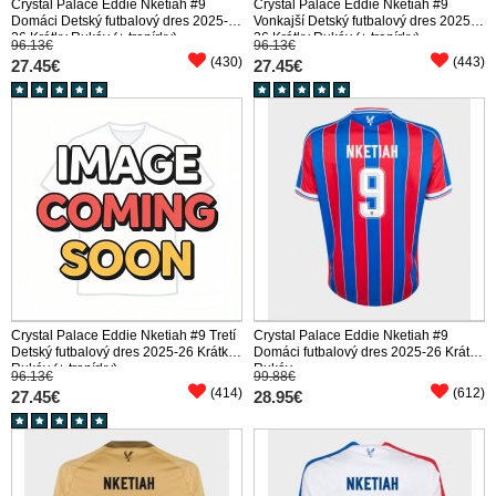
Crystal Palace Eddie Nketiah #9
Crystal Palace Eddie Nketiah #9
Domáci Detský futbalový dres 2025-
Vonkajší Detský futbalový dres 2025-
26 Krátky Rukáv (+ trenírky)
26 Krátky Rukáv (+ trenírky)
96.13€
96.13€
(430)
(443)
27.45€
27.45€
Crystal Palace Eddie Nketiah #9 Tretí
Crystal Palace Eddie Nketiah #9
Detský futbalový dres 2025-26 Krátky
Domáci futbalový dres 2025-26 Krátky
Rukáv (+ trenírky)
Rukáv
96.13€
99.88€
(414)
(612)
27.45€
28.95€