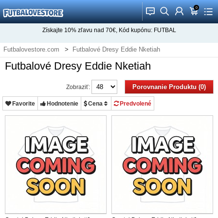
0
󰂱
󰂨
󰃳
󰃦
󰃖
Získajte
10%
zľavu nad
70€
, Kód kupónu:
FUTBAL
Futbalovestore.com
Futbalové Dresy Eddie Nketiah
Futbalové Dresy Eddie Nketiah
Porovnanie Produktu (0)
Zobraziť:
Favorite
Hodnotenie
Cena
Predvolené