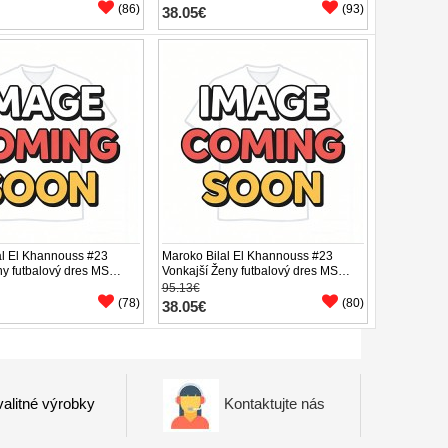
(86)
(93)
38.05€
al El Khannouss #23
Maroko Bilal El Khannouss #23
y futbalový dres MS
Vonkajší Ženy futbalový dres MS
y Rukáv
2026 Krátky Rukáv
95.13€
(78)
(80)
38.05€
alitné výrobky
Kontaktujte nás