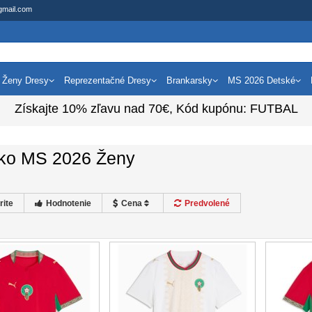
gmail.com
Ženy Dresy
Reprezentačné Dresy
Brankarsky
MS 2026 Detské
Získajte
10%
zľavu nad
70€
, Kód kupónu:
FUTBAL
ko MS 2026 Ženy
rite
Hodnotenie
Cena
Predvolené