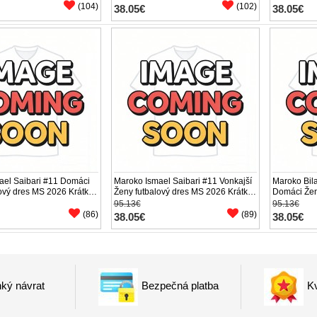
(104)
(102)
38.05€
38.05€
ael Saibari #11 Domáci
Maroko Ismael Saibari #11 Vonkajší
Maroko Bil
ový dres MS 2026 Krátky
Ženy futbalový dres MS 2026 Krátky
Domáci Žen
Rukáv
2026 Krátk
95.13€
95.13€
(86)
(89)
38.05€
38.05€
ký návrat
Bezpečná platba
Kv