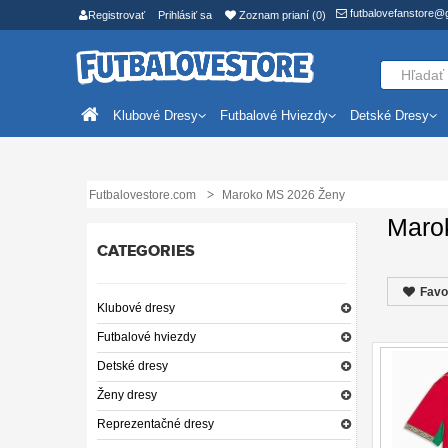
futbalovefanstore@
Registrovať
Prihlásiť sa
Zoznam prianí (0)
Klubové Dresy
Futbalové Hviezdy
Detské Dresy
Futbalovestore.com
Maroko MS 2026 Ženy
Maro
CATEGORIES
Favo
Klubové dresy
Futbalové hviezdy
Detské dresy
Ženy dresy
Reprezentačné dresy