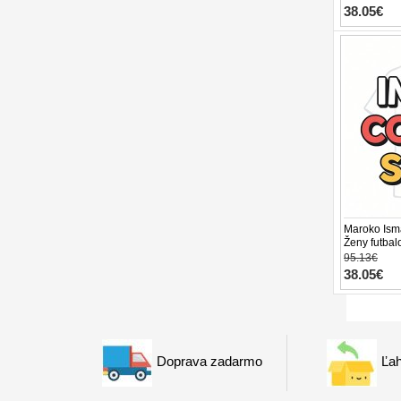
38.05€
Maroko Ism
Ženy futbal
Rukáv
95.13€
38.05€
Doprava zadarmo
Ľah