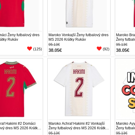
áci Ženy futbalový dres
Maroko Vonkajší Ženy futbalový dres
Maroko Bra
átky Rukáv
MS 2026 Krátky Rukáv
Ženy futba
Rukáv
95.13€
95.13€
(125)
(92)
38.05€
38.05€
raf Hakimi #2 Domáci
Maroko Achraf Hakimi #2 Vonkajší
Maroko Ay
ový dres MS 2026 Krátky
Ženy futbalový dres MS 2026 Krátky
Ženy futba
Rukáv
Rukáv
95.13€
95.13€