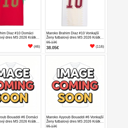
him Diaz #10 Domáci
Maroko Brahim Diaz #10 Vonkajší
lový dres MS 2026 Krátky
Ženy futbalový dres MS 2026 Krátky
Rukáv
95.13€
(46)
(116)
38.05€
youb Bouaddi #6 Domáci
Maroko Ayyoub Bouaddi #6 Vonkajší
lový dres MS 2026 Krátky
Ženy futbalový dres MS 2026 Krátky
Rukáv
95.13€