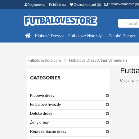
futbalovefanstore@
Registrovať
Prihlásiť sa
Zoznam prianí (0)
Klubové Dresy
Futbalové Hviezdy
Detské Dresy
Futbalovestore.com
Futbalové Dresy Arthur Vermeeren
Futba
CATEGORIES
V tejto kat
Klubové dresy
Futbalové hviezdy
Detské dresy
Ženy dresy
Reprezentačné dresy