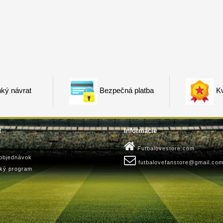
ký návrat
Bezpečná platba
Kv
t
Informácie
Futbalovestore.com
 objednávok
futbalovefanstore@gmail.co
ský program