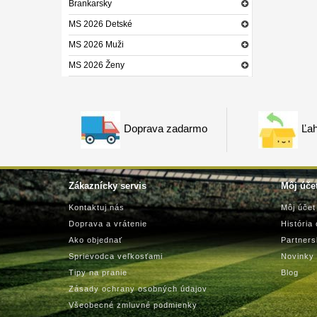
Brankarsky
MS 2026 Detské
MS 2026 Muži
MS 2026 Ženy
Doprava zadarmo
Ľah
Zákaznícky servis
Môj úče
Kontaktuj nás
Môj účet
Doprava a vrátenie
História
Ako objednať
Partner
Sprievodca veľkosťami
Novinky
Tipy na pranie
Blog
Zásady ochrany osobných údajov
Všeobecné zmluvné podmienky