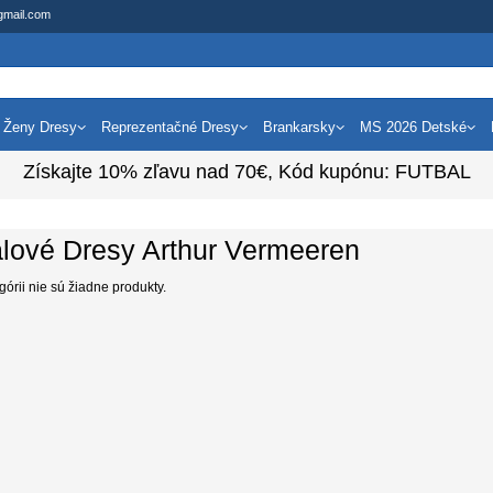
gmail.com
Ženy Dresy
Reprezentačné Dresy
Brankarsky
MS 2026 Detské
Získajte
10%
zľavu nad
70€
, Kód kupónu:
FUTBAL
lové Dresy Arthur Vermeeren
egórii nie sú žiadne produkty.