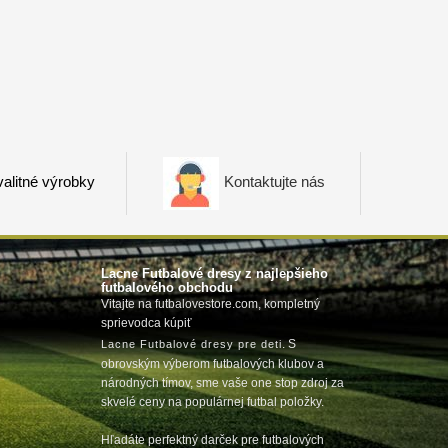
alitné výrobky
Kontaktujte nás
Lacne Futbalové dresy z najlepšieho
futbalového obchodu
Vitajte na futbalovestore.com, kompletný
sprievodca kúpiť
m
. S
Lacne Futbalové dresy pre deti
obrovským výberom futbalových klubov a
národných tímov, sme vaše one stop zdroj za
skvelé ceny na populárnej futbal položky.
Hľadáte perfektný darček pre futbalových