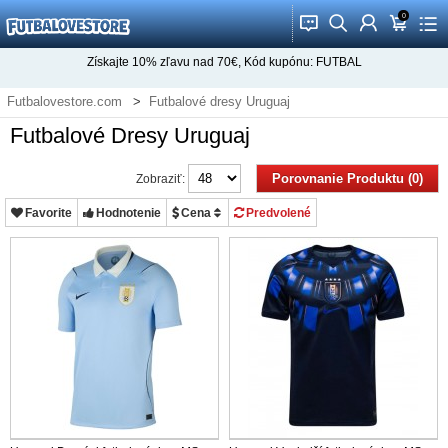
0
󰂱
󰂨
󰃳
󰃦
󰃖
Získajte
10%
zľavu nad
70€
, Kód kupónu:
FUTBAL
Futbalovestore.com
Futbalové dresy Uruguaj
Futbalové Dresy Uruguaj
Porovnanie Produktu (0)
Zobraziť:
Favorite
Hodnotenie
Cena
Predvolené