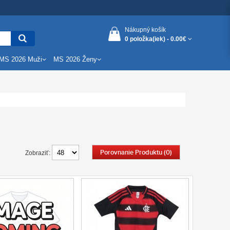
Nákupný košík
0 položka(iek) -
0.00€
MS 2026 Muži
MS 2026 Ženy
Porovnanie Produktu (0)
Zobraziť: