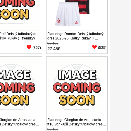
etí Detský futbalový dres
Flamengo Domáci Detský futbalový
tky Rukáv (+ trenírky)
dres 2025-26 Krátky Rukáv (+
trenírky)
96.13€
(367)
(535)
27.45€
iorgian de Arrascaeta
Flamengo Giorgian de Arrascaeta
 Detský futbalový dres
#10 Vonkajší Detský futbalový dres
tky Rukáv (+ trenírky)
2025-26 Krátky Rukáv (+ trenírky)
96.13€