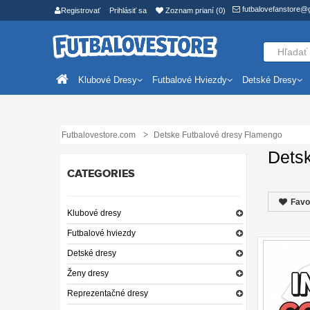
futbalovefanstore@
Registrovať
Prihlásiť sa
Zoznam prianí (0)
Klubové Dresy
Futbalové Hviezdy
Detské Dresy
Futbalovestore.com
Detske Futbalové dresy Flamengo
Dets
CATEGORIES
Favo
Klubové dresy
Futbalové hviezdy
Detské dresy
Ženy dresy
Reprezentačné dresy