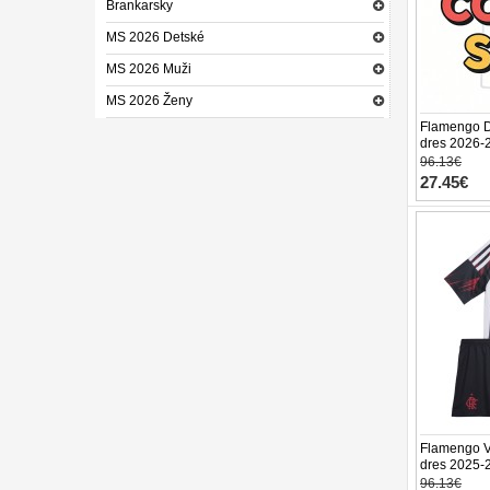
Brankarsky
MS 2026 Detské
MS 2026 Muži
MS 2026 Ženy
Flamengo D
dres 2026-2
trenírky)
96.13€
27.45€
Flamengo Vo
dres 2025-2
trenírky)
96.13€