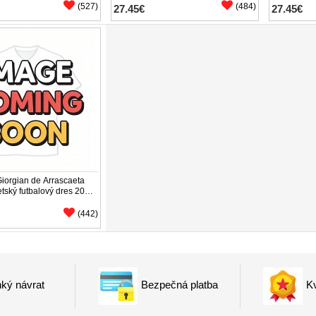
(527)
(484)
27.45€
27.45€
iorgian de Arrascaeta
etský futbalový dres 2025-
ukáv (+ trenírky)
(442)
ký návrat
Bezpečná platba
Kv