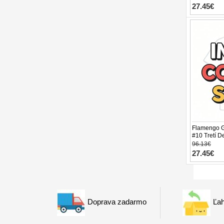
27.45€
Flamengo G
#10 Tretí D
26 Krátky R
96.13€
27.45€
Doprava zadarmo
Ľah