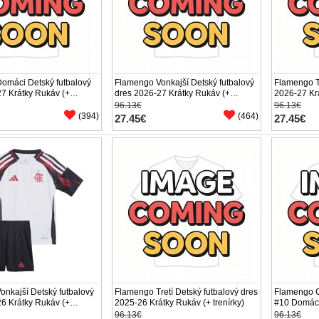
omáci Detský futbalový
Flamengo Vonkajší Detský futbalový
Flamengo Tr
7 Krátky Rukáv (+
dres 2026-27 Krátky Rukáv (+
2026-27 Krá
trenírky)
96.13€
96.13€
(394)
(464)
27.45€
27.45€
nkajší Detský futbalový
Flamengo Tretí Detský futbalový dres
Flamengo G
6 Krátky Rukáv (+
2025-26 Krátky Rukáv (+ trenírky)
#10 Domáci
2025-26 Krá
96.13€
96.13€