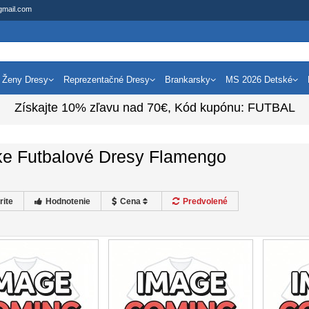
gmail.com
Ženy Dresy
Reprezentačné Dresy
Brankarsky
MS 2026 Detské
Získajte
10%
zľavu nad
70€
, Kód kupónu:
FUTBAL
ke Futbalové Dresy Flamengo
rite
Hodnotenie
Cena
Predvolené