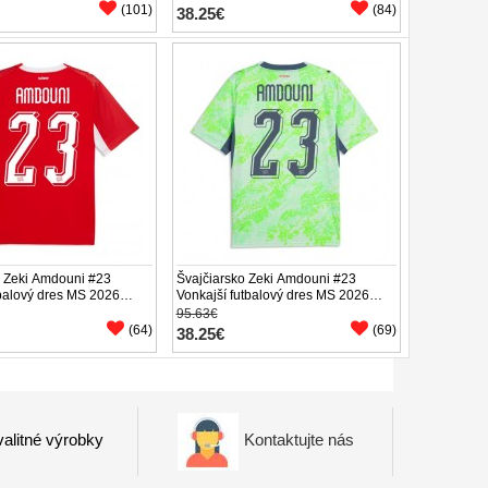
(101)
(84)
38.25€
o Zeki Amdouni #23
Švajčiarsko Zeki Amdouni #23
balový dres MS 2026
Vonkajší futbalový dres MS 2026
áv
Krátky Rukáv
95.63€
(64)
(69)
38.25€
alitné výrobky
Kontaktujte nás