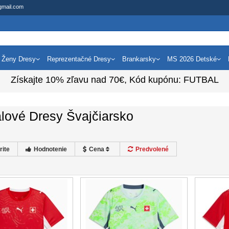
gmail.com
Ženy Dresy
Reprezentačné Dresy
Brankarsky
MS 2026 Detské
Získajte
10%
zľavu nad
70€
, Kód kupónu:
FUTBAL
lové Dresy Švajčiarsko
rite
Hodnotenie
Cena
Predvolené