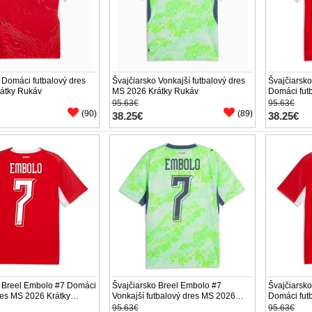
 Domáci futbalový dres
Švajčiarsko Vonkajší futbalový dres
Švajčiarsk
átky Rukáv
MS 2026 Krátky Rukáv
Domáci fut
Krátky Ruk
95.63€
95.63€
(90)
(89)
38.25€
38.25€
o Breel Embolo #7 Domáci
Švajčiarsko Breel Embolo #7
Švajčiarsk
res MS 2026 Krátky
Vonkajší futbalový dres MS 2026
Domáci fut
Krátky Rukáv
Krátky Ruk
95.63€
95.63€