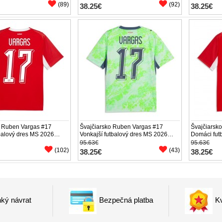
(89)
(92)
38.25€
38.25€
o Ruben Vargas #17
Švajčiarsko Ruben Vargas #17
Švajčiarsk
balový dres MS 2026
Vonkajší futbalový dres MS 2026
Domáci fut
áv
Krátky Rukáv
Krátky Ruk
95.63€
95.63€
(102)
(43)
38.25€
38.25€
ký návrat
Bezpečná platba
Kv