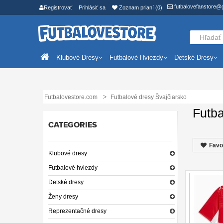
futbalovefanstore@
Registrovať
Prihlásiť sa
Zoznam prianí (0)
Klubové Dresy
Futbalové Hviezdy
Detské Dresy
Futbalovestore.com
Futbalové dresy Švajčiarsko
Futba
CATEGORIES
Favo
Klubové dresy
Futbalové hviezdy
Detské dresy
Ženy dresy
Reprezentačné dresy