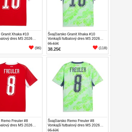
o Granit Xhaka #10
Švajčiarsko Granit Xhaka #10
balový dres MS 2026
Vonkajší futbalový dres MS 2026
áv
Krátky Rukáv
95.63€
(96)
(118)
38.25€
o Remo Freuler #8
Švajčiarsko Remo Freuler #8
balový dres MS 2026
Vonkajší futbalový dres MS 2026
áv
Krátky Rukáv
95.63€