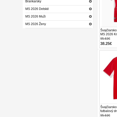
Brankarsky
MS 2026 Detské
MS 2026 Muži
MS 2026 Ženy
Švajčiarsko
MS 2026 Kr
95.63€
38.25€
Švajčiarsk
futbalový d
Rukáv
95.63€