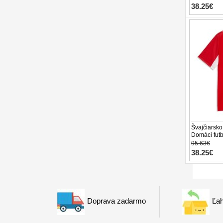
38.25€
Švajčiarsk
Domáci fut
Krátky Ruk
95.63€
38.25€
Doprava zadarmo
Ľah