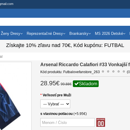
gmail.com
Ženy Dresy
Reprezentačné Dresy
Brankarsky
MS 2026 Detské
Získajte
10%
zľavu nad
70€
, Kód kupónu:
FUTBAL
al
Arsenal Riccardo Calafiori #33 Vonkajší
Kód produktu: Futbalovefanstore_263
(
0
28.95€
Skladom
99.88€
Veľkostí pre Muži
s vlastnou potlacou
(+5.95€)