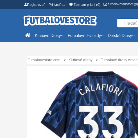
futbalovefanstore@
Registrovať
Prihlásiť sa
Zoznam prianí (0)
Klubové Dresy
Futbalové Hviezdy
Detské Dresy
Futbalovestore.com
Klubové dresy
Futbalové dresy Arsen