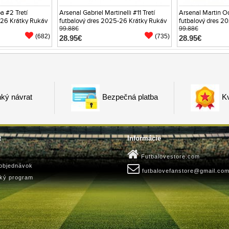
a #2 Tretí
Arsenal Gabriel Martinelli #11 Tretí
Arsenal Martin O
-26 Krátky Rukáv
futbalový dres 2025-26 Krátky Rukáv
futbalový dres 2
99.88€
99.88€
(682)
(735)
28.95€
28.95€
ký návrat
Bezpečná platba
Kv
t
Informácie
Futbalovestore.com
 objednávok
futbalovefanstore@gmail.co
ský program