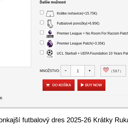
Ďalšie možnosti
Krátke nohavice(+15.75€)
Futbalové ponožky(+6.95€)
Premier League + No Room For Racism Patch
Premier League Patch(+3.35€)
UCL Starball + UEFA Foundation 10 Years Pat
MNOŽSTVO:
（587）
DO KOŠÍKA
BUY NOW
MI
Vonkajší futbalový dres 2025-26 Krátky Ruk