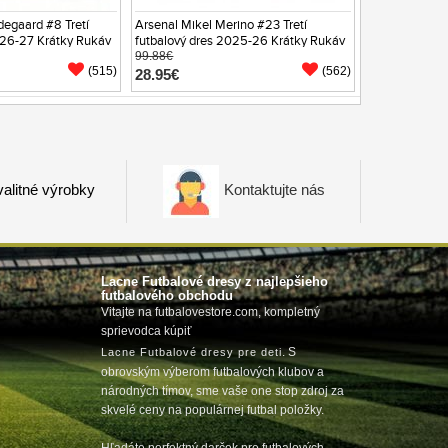
degaard #8 Tretí
Arsenal Mikel Merino #23 Tretí
026-27 Krátky Rukáv
futbalový dres 2025-26 Krátky Rukáv
99.88€
(515)
(562)
28.95€
alitné výrobky
Kontaktujte nás
Lacne Futbalové dresy z najlepšieho
futbalového obchodu
Vitajte na futbalovestore.com, kompletný
sprievodca kúpiť
m
. S
Lacne Futbalové dresy pre deti
obrovským výberom futbalových klubov a
národných tímov, sme vaše one stop zdroj za
skvelé ceny na populárnej futbal položky.