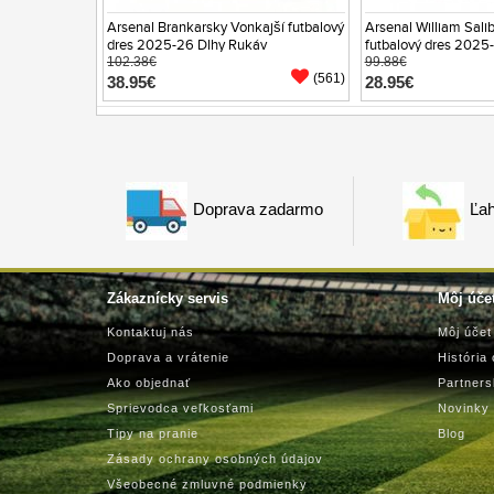
Arsenal Brankarsky Vonkajší futbalový
Arsenal William Salib
dres 2025-26 Dlhy Rukáv
futbalový dres 2025
102.38€
99.88€
(561)
38.95€
28.95€
Doprava zadarmo
Ľah
Zákaznícky servis
Môj úče
Kontaktuj nás
Môj účet
Doprava a vrátenie
História
Ako objednať
Partner
Sprievodca veľkosťami
Novinky
Tipy na pranie
Blog
Zásady ochrany osobných údajov
Všeobecné zmluvné podmienky