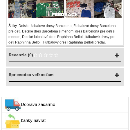
Štítky:
Detske futbalove dresy Barcelona
,
Futbalové dresy Barcelona
pre deti
,
Detske dres Barcelona s menom
,
dres Barcelona pre deti s
menom
,
Detské futbalové dres Raphinha Belloli
,
futbalové dresy pre
deti Raphinha Belloli
,
Futbalový dres Raphinha Belloli predaj
,
Recenzie (0)
Sprievodca veľkosťami
Doprava zadarmo
Ľahký návrat