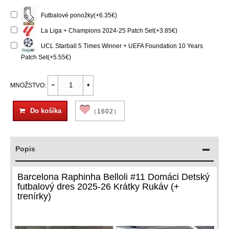
Futbalové ponožky(+6.35€)
La Liga + Champions 2024-25 Patch Set(+3.85€)
UCL Starball 5 Times Winner + UEFA Foundation 10 Years
Patch Set(+5.55€)
MNOŽSTVO:
Do košíka
（1602）
Popis
Barcelona Raphinha Belloli #11 Domáci Detský
futbalový dres 2025-26 Krátky Rukáv (+
trenírky)