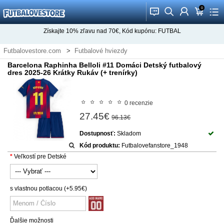
0
󰂱
󰂨
󰃳
󰃦
󰃖
Získajte
10%
zľavu nad
70€
, Kód kupónu:
FUTBAL
Futbalovestore.com
Futbalové hviezdy
Futbalové Dresy Raphinha Belloli
Barcelona Raphinha Belloli #11 Domáci Detský futbalový
dres 2025-26 Krátky Rukáv (+ trenírky)
0 recenzie
27.45€
96.13€
Dostupnosť:
Skladom
Kód produktu:
Futbalovefanstore_1948
Veľkostí pre Detské
s vlastnou potlacou
(+5.95€)
Ďalšie možnosti