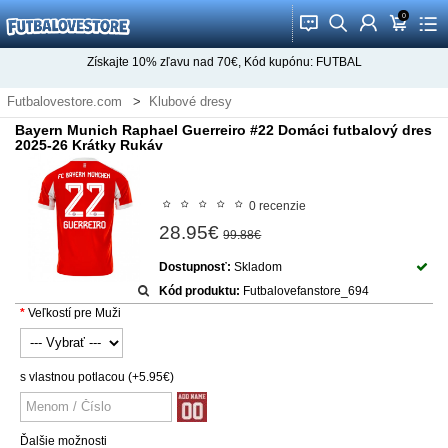
0
󰂱
󰂨
󰃳
󰃦
󰃖
Získajte
10%
zľavu nad
70€
, Kód kupónu:
FUTBAL
Futbalovestore.com
Klubové dresy
Futbalové dresy Bayern Munich
Bayern Munich Raphael Guerreiro #22 Domáci futbalový dres
2025-26 Krátky Rukáv
0 recenzie
28.95€
99.88€
Dostupnosť:
Skladom
Kód produktu:
Futbalovefanstore_694
Veľkostí pre Muži
s vlastnou potlacou
(+5.95€)
Ďalšie možnosti