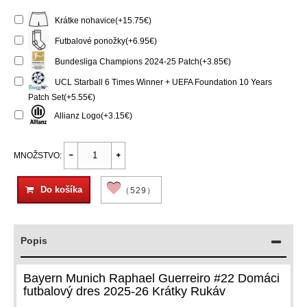
Krátke nohavice(+15.75€)
Futbalové ponožky(+6.95€)
Bundesliga Champions 2024-25 Patch(+3.85€)
UCL Starball 6 Times Winner + UEFA Foundation 10 Years
Patch Set(+5.55€)
Allianz Logo(+3.15€)
MNOŽSTVO:
Do košíka
（529）
Popis
Bayern Munich Raphael Guerreiro #22 Domáci
futbalový dres 2025-26 Krátky Rukáv