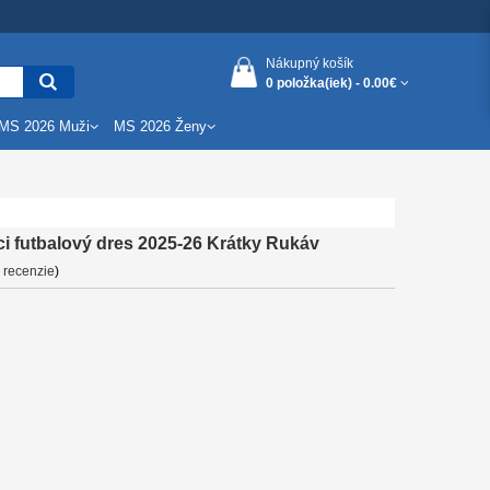
Nákupný košík
0 položka(iek) -
0.00€
MS 2026 Muži
MS 2026 Ženy
 futbalový dres 2025-26 Krátky Rukáv
 recenzie
)