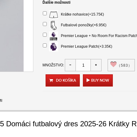
Ďalšie možnosti
Krátke nohavice(+15.75€)
Futbalové ponožky(+6.95€)
Premier League + No Room For Racism Patch
Premier League Patch(+3.35€)
MNOŽSTVO:
（583）
DO KOŠÍKA
BUY NOW
MI
5 Domáci futbalový dres 2025-26 Krátky 