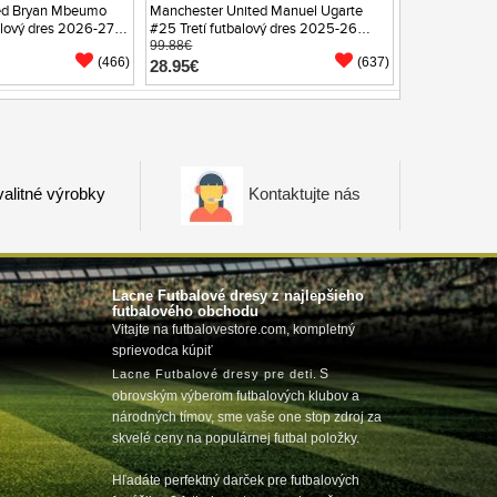
ed Bryan Mbeumo
Manchester United Manuel Ugarte
lový dres 2026-27
#25 Tretí futbalový dres 2025-26
Krátky Rukáv
99.88€
(466)
(637)
28.95€
alitné výrobky
Kontaktujte nás
Lacne Futbalové dresy z najlepšieho
futbalového obchodu
Vitajte na futbalovestore.com, kompletný
sprievodca kúpiť
m
. S
Lacne Futbalové dresy pre deti
obrovským výberom futbalových klubov a
národných tímov, sme vaše one stop zdroj za
skvelé ceny na populárnej futbal položky.
Hľadáte perfektný darček pre futbalových