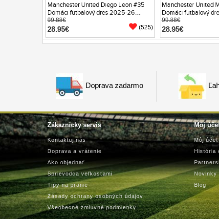
Manchester United Diego Leon #35
Manchester United Ma
Domáci futbalový dres 2025-26
Domáci futbalový dr
Krátky Rukáv
99.88€
Krátky Rukáv
99.88€
(525)
28.95€
28.95€
Doprava zadarmo
Ľah
Zákaznícky servis
Môj úče
Kontaktuj nás
Môj účet
Doprava a vrátenie
História
Ako objednať
Partner
Sprievodca veľkosťami
Novinky
Tipy na pranie
Blog
Zásady ochrany osobných údajov
Všeobecné zmluvné podmienky