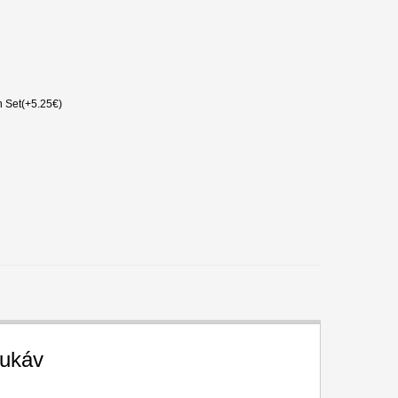
 Set(+5.25€)
Rukáv