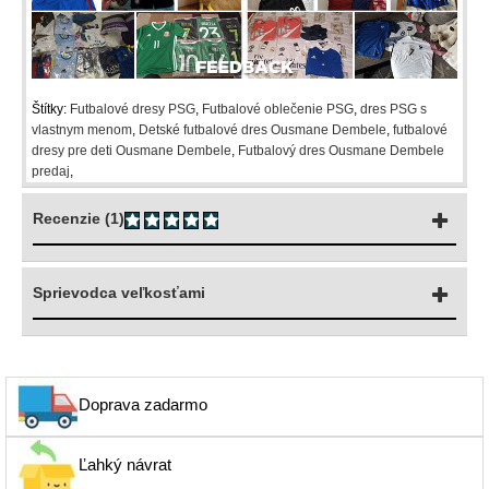
Štítky:
Futbalové dresy PSG
,
Futbalové oblečenie PSG
,
dres PSG s
vlastnym menom
,
Detské futbalové dres Ousmane Dembele
,
futbalové
dresy pre deti Ousmane Dembele
,
Futbalový dres Ousmane Dembele
predaj
,
Recenzie (1)
Sprievodca veľkosťami
Doprava zadarmo
Ľahký návrat