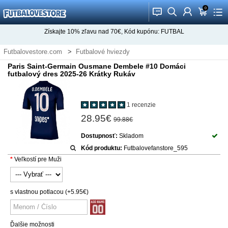
0
󰂱
󰂨
󰃳
󰃦
󰃖
Získajte
10%
zľavu nad
70€
, Kód kupónu:
FUTBAL
Futbalovestore.com
Futbalové hviezdy
Futbalové Dresy Ousmane Dembele
Paris Saint-Germain Ousmane Dembele #10 Domáci
futbalový dres 2025-26 Krátky Rukáv
1 recenzie
28.95€
99.88€
Dostupnosť:
Skladom
Kód produktu:
Futbalovefanstore_595
Veľkostí pre Muži
s vlastnou potlacou
(+5.95€)
Ďalšie možnosti