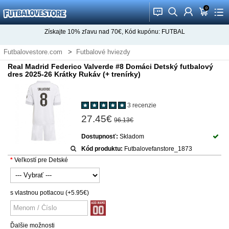
0
󰂱
󰂨
󰃳
󰃦
󰃖
Získajte
10%
zľavu nad
70€
, Kód kupónu:
FUTBAL
Futbalovestore.com
Futbalové hviezdy
Futbalové Dresy Federico Valverde
Real Madrid Federico Valverde #8 Domáci Detský futbalový
dres 2025-26 Krátky Rukáv (+ trenírky)
3 recenzie
27.45€
96.13€
Dostupnosť:
Skladom
Kód produktu:
Futbalovefanstore_1873
Veľkostí pre Detské
s vlastnou potlacou
(+5.95€)
Ďalšie možnosti