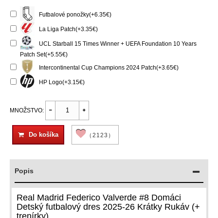
Futbalové ponožky(+6.35€)
La Liga Patch(+3.35€)
UCL Starball 15 Times Winner + UEFA Foundation 10 Years
Patch Set(+5.55€)
Intercontinental Cup Champions 2024 Patch(+3.65€)
HP Logo(+3.15€)
MNOŽSTVO:
Do košíka
（2123）
Popis
Real Madrid Federico Valverde #8 Domáci
Detský futbalový dres 2025-26 Krátky Rukáv (+
trenírky)