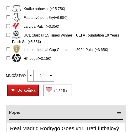
Krátke nohavice(+15.75€)
Futbalové ponožky(+6.95€)
La Liga Patch(+3.35€)
UCL Starball 15 Times Winner + UEFA Foundation 10 Years
Patch Set(+5.55€)
Intercontinental Cup Champions 2024 Patch(+3.65€)
HP Logo(+3.15€)
MNOŽSTVO:
Do košíka
（1225）
Popis
Real Madrid Rodrygo Goes #11 Tretí futbalový