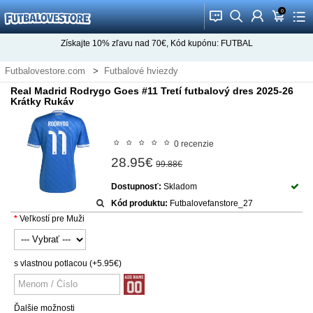
0
󰂱
󰂨
󰃳
󰃦
󰃖
Získajte
10%
zľavu nad
70€
, Kód kupónu:
FUTBAL
Futbalovestore.com
Futbalové hviezdy
Futbalové Dresy Rodrygo Goes
Real Madrid Rodrygo Goes #11 Tretí futbalový dres 2025-26
Krátky Rukáv
0 recenzie
28.95€
99.88€
Dostupnosť:
Skladom
Kód produktu:
Futbalovefanstore_27
Veľkostí pre Muži
s vlastnou potlacou
(+5.95€)
Ďalšie možnosti