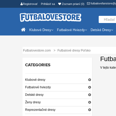
futbalovefanstore@
Registrovať
Prihlásiť sa
Zoznam prianí (0)
Klubové Dresy
Futbalové Hviezdy
Detské Dresy
Futbalovestore.com
Futbalové dresy Poľsko
Futb
CATEGORIES
V tejto kat
Klubové dresy
Futbalové hviezdy
Detské dresy
Ženy dresy
Reprezentačné dresy