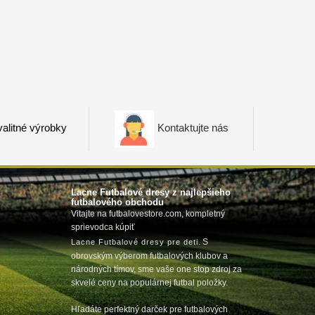
alitné výrobky
Kontaktujte nás
Lacne Futbalové dresy z najlepšieho
futbalového obchodu
Vitajte na futbalovestore.com, kompletný
sprievodca kúpiť
m
. S
Lacne Futbalové dresy pre deti
obrovským výberom futbalových klubov a
národných tímov, sme vaše one stop zdroj za
skvelé ceny na populárnej futbal položky.
Hľadáte perfektný darček pre futbalových