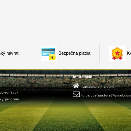
ký návrat
Bezpečná platba
Kv
t
Informácie
Futbalovestore.com
 objednávok
futbalovefanstore@gmail.co
ský program