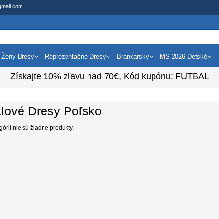
gmail.com
Ženy Dresy
Reprezentačné Dresy
Brankarsky
MS 2026 Detské
Získajte
10%
zľavu nad
70€
, Kód kupónu:
FUTBAL
alové Dresy Poľsko
egórii nie sú žiadne produkty.