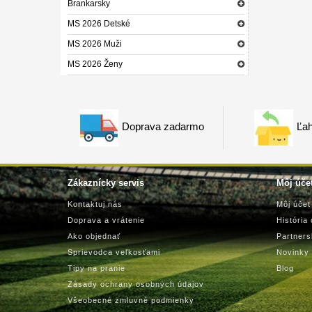
Brankarsky
MS 2026 Detské
MS 2026 Muži
MS 2026 Ženy
Doprava zadarmo
Ľah
Zákaznícky servis
Môj úče
Kontaktuj nás
Môj účet
Doprava a vrátenie
História
Ako objednať
Partner
Sprievodca veľkosťami
Novinky
Tipy na pranie
Blog
Zásady ochrany osobných údajov
Všeobecné zmluvné podmienky